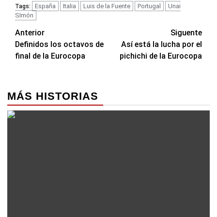
España
Italia
Luis de la Fuente
Portugal
Unai
Tags:
SImón
Navegación
Anterior
Siguente
Definidos los octavos de
Así está la lucha por el
de
final de la Eurocopa
pichichi de la Eurocopa
entradas
MÁS HISTORIAS