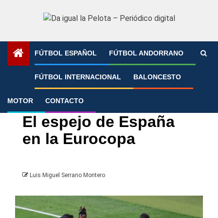
Saltar
al
contenido
FÚTBOL ESPAÑOL
FÚTBOL ANDORRANO
Portada
»
El espejo de España en la Eurocopa
FÚTBOL INTERNACIONAL
BALONCESTO
MOTOR
CONTACTO
Eurocopa
Fútbol Internacional
El espejo de España
en la Eurocopa
Luis Miguel Serrano Montero