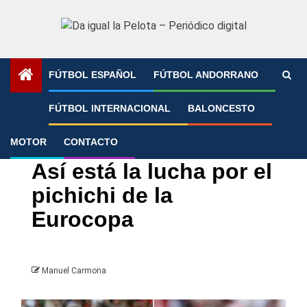
Saltar
al
contenido
FÚTBOL ESPAÑOL
FÚTBOL ANDORRANO
Portada
»
Así está la lucha por el pichichi de la Eurocopa
FÚTBOL INTERNACIONAL
BALONCESTO
MOTOR
CONTACTO
Eurocopa
Fútbol Internacional
Así está la lucha por el
pichichi de la
Eurocopa
Manuel Carmona