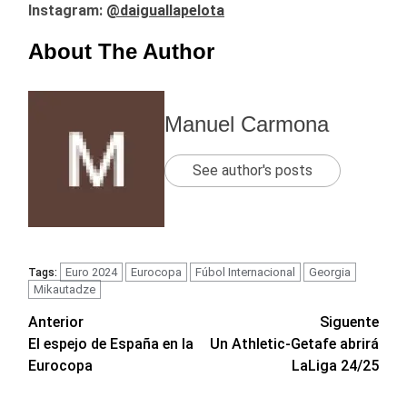
Instagram:
@daiguallapelota
About The Author
Manuel Carmona
See author's posts
Euro 2024
Eurocopa
Fúbol Internacional
Georgia
Tags:
Mikautadze
Navegación
Anterior
Siguente
El espejo de España en la
Un Athletic-Getafe abrirá
de
Eurocopa
LaLiga 24/25
entradas