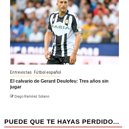
Entrevistas
Fútbol español
Entre
El calvario de Gerard Deulofeu: Tres años sin
Javi
jugar
Die
Diego Ramírez Solano
PUEDE QUE TE HAYAS PERDIDO...