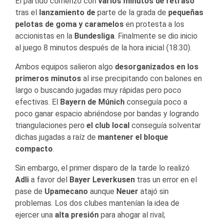
El partido comenzó con
varios minutos de retraso
tras el
lanzamiento de
parte de la grada de
pequeñas
pelotas de goma y caramelos
en protesta a los
accionistas en la
Bundesliga
. Finalmente se dio inicio
al juego 8 minutos después de la hora inicial (18:30).
Ambos equipos salieron algo
desorganizados en los
primeros minutos
al irse precipitando con balones en
largo o buscando jugadas muy rápidas pero poco
efectivas. El
Bayern de Múnich
conseguía poco a
poco ganar espacio abriéndose por bandas y logrando
triangulaciones pero
el club local
conseguía solventar
dichas jugadas a raíz de
mantener el bloque
compacto
.
Sin embargo, el primer disparo de la tarde lo realizó
Adli
a favor del
Bayer Leverkusen
tras un error en el
pase de
Upamecano
aunque
Neuer
atajó sin
problemas. Los dos clubes mantenían la idea de
ejercer una
alta presión
para ahogar al rival;