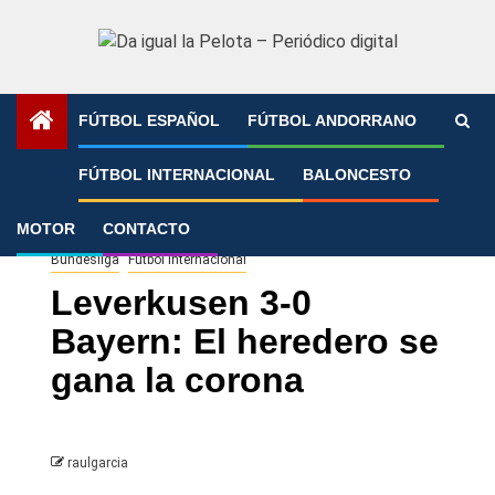
Saltar
al
contenido
FÚTBOL ESPAÑOL
FÚTBOL ANDORRANO
Portada
»
Leverkusen 3-0 Bayern: El heredero se gana la
FÚTBOL INTERNACIONAL
BALONCESTO
corona
MOTOR
CONTACTO
Bundesliga
Fútbol Internacional
Leverkusen 3-0
Bayern: El heredero se
gana la corona
raulgarcia