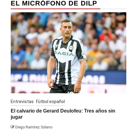
EL MICRÓFONO DE DILP
Entrevistas
Fútbol español
Entre
El calvario de Gerard Deulofeu: Tres años sin
Javi
jugar
Die
Diego Ramírez Solano