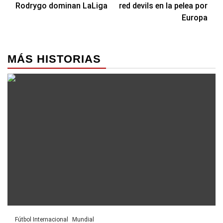
entradas
Rodrygo dominan LaLiga
red devils en la pelea por
Europa
MÁS HISTORIAS
Fútbol Internacional
Mundial