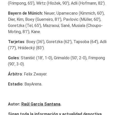
(Frimpong, 65′), Wirtz (Hložek, 90′); Adli (Hofmann, 82′).
Bayern de Múnich:
Neuer; Upamecano (Kimmich, 60′),
Dier, Kim; Boey (Guerreiro, 81′), Pavlovic (Müller, 60′),
Goretzka (Tel, 65′), Mazraoui; Sané, Musiala (Choupo-
Moting, 81′); Kane.
Tarjetas
: Boey (36′), Goretzka (62′), Tapsoba (64′), Adli
(77′), Hrádecký (83′).
Goles
: Stanišić (18′, 1-0), Grimaldo (50′, 2-0), Frimpong
(90′, 3-0).
Árbitro
: Felix Zwayer.
Estadio
: BayArena.
Autor:
Raúl García Santana
.
Sigan toda la información y actualidad deportiva