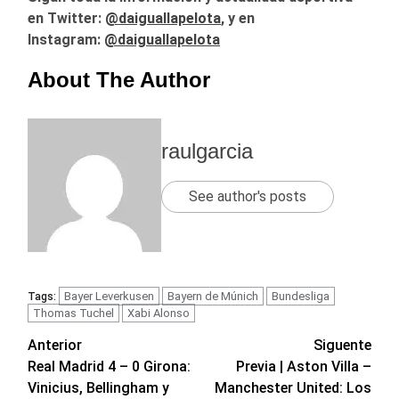
en Twitter:
@daiguallapelota
, y en
Instagram:
@daiguallapelota
About The Author
raulgarcia
See author's posts
Bayer Leverkusen
Bayern de Múnich
Bundesliga
Tags:
Thomas Tuchel
Xabi Alonso
Navegación
Anterior
Siguente
Real Madrid 4 – 0 Girona:
Previa | Aston Villa –
de
Vinicius, Bellingham y
Manchester United: Los