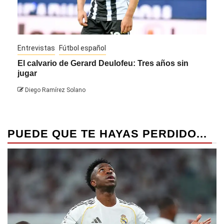
Entrevistas
Fútbol español
Entre
El calvario de Gerard Deulofeu: Tres años sin
Javi
jugar
Die
Diego Ramírez Solano
PUEDE QUE TE HAYAS PERDIDO...