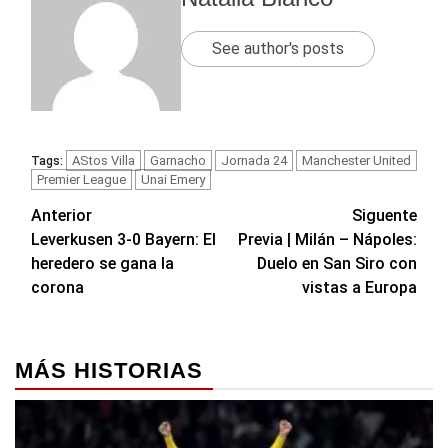
See author's posts
AStos Villa
Garnacho
Jornada 24
Manchester United
Tags:
Premier League
Unai Emery
Navegación
Anterior
Siguente
Leverkusen 3-0 Bayern: El
Previa | Milán – Nápoles:
de
heredero se gana la
Duelo en San Siro con
entradas
corona
vistas a Europa
MÁS HISTORIAS