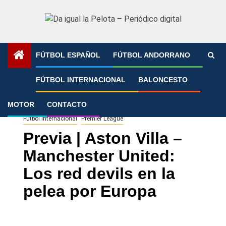
Saltar
al
contenido
FÚTBOL ESPAÑOL
FÚTBOL ANDORRANO
Portada
»
Previa | Aston Villa – Manchester United: Los red
FÚTBOL INTERNACIONAL
BALONCESTO
devils en la pelea por Europa
MOTOR
CONTACTO
Fútbol Internacional
Premier League
Previa | Aston Villa –
Manchester United:
Los red devils en la
pelea por Europa