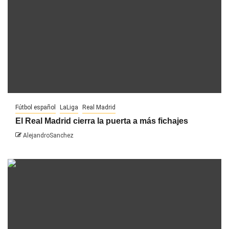
Fútbol español
LaLiga
Real Madrid
El Real Madrid cierra la puerta a más fichajes
AlejandroSanchez