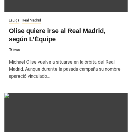
LaLiga
Real Madrid
Olise quiere irse al Real Madrid,
según L’Équipe
Ivan
Michael Olise vuelve a situarse en la órbita del Real
Madrid. Aunque durante la pasada campaña su nombre
apareció vinculado...