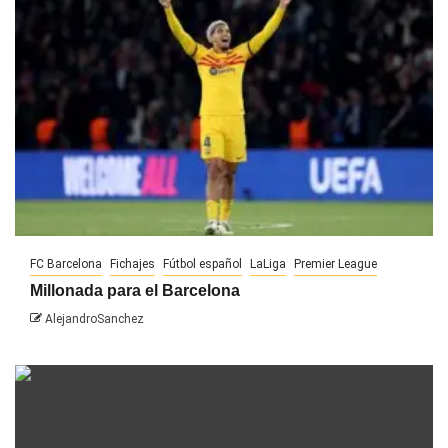
FC Barcelona
Fichajes
Fútbol español
LaLiga
Premier League
Millonada para el Barcelona
AlejandroSanchez