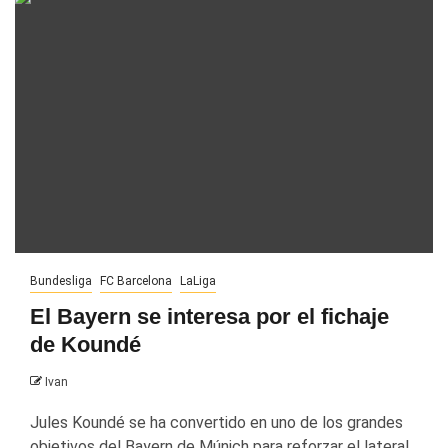
Bundesliga
FC Barcelona
LaLiga
El Bayern se interesa por el fichaje
de Koundé
Ivan
Jules Koundé se ha convertido en uno de los grandes
objetivos del Bayern de Múnich para reforzar el lateral