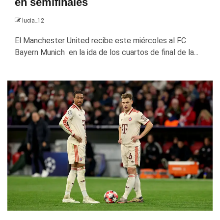
en semifinales
lucia_12
El Manchester United recibe este miércoles al FC
Bayern Munich en la ida de los cuartos de final de la...