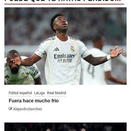
Fútbol español
LaLiga
Real Madrid
Fuera hace mucho frio
AlejandroSanchez