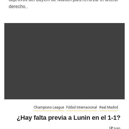
derecho...
Champions League
Fútbol Internacional
Real Madrid
¿Hay falta previa a Lunin en el 1-1?
Ivan