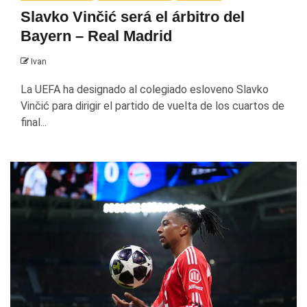
Slavko Vinčić será el árbitro del
Bayern – Real Madrid
Ivan
La UEFA ha designado al colegiado esloveno Slavko
Vinčić para dirigir el partido de vuelta de los cuartos de
final...