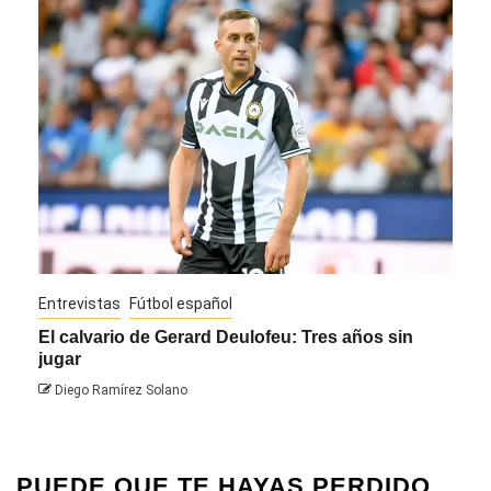
Entrevistas
Fútbol español
Entre
El calvario de Gerard Deulofeu: Tres años sin
Javi
jugar
Die
Diego Ramírez Solano
PUEDE QUE TE HAYAS PERDIDO...