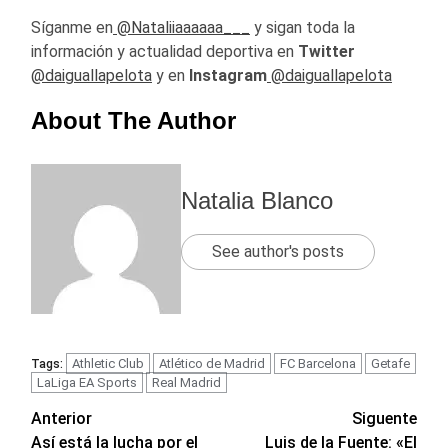
Síganme en
@Nataliiaaaaaa___
y sigan toda la
información y actualidad deportiva en
Twitter
@daiguallapelota
y en
Instagram
@daiguallapelota
About The Author
Natalia Blanco
See author's posts
Athletic Club
Atlético de Madrid
FC Barcelona
Getafe
Tags:
LaLiga EA Sports
Real Madrid
Navegación
Anterior
Siguente
Así está la lucha por el
Luis de la Fuente: «El