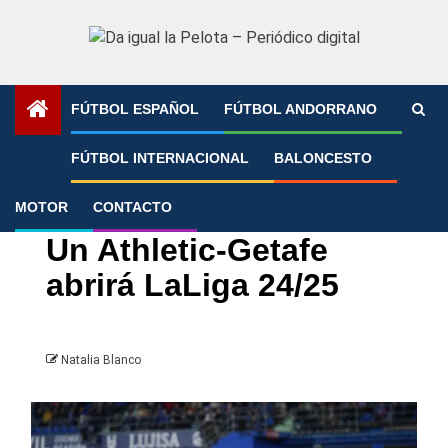
Saltar
al
contenido
FÚTBOL ESPAÑOL
FÚTBOL ANDORRANO
Portada
»
Un Athletic-Getafe abrirá LaLiga 24/25
FÚTBOL INTERNACIONAL
BALONCESTO
MOTOR
CONTACTO
Athletic Club Bilbao
LaLiga
Un Athletic-Getafe
abrirá LaLiga 24/25
Natalia Blanco