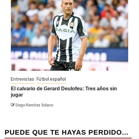
Entrevistas
Fútbol español
Entre
El calvario de Gerard Deulofeu: Tres años sin
Javi
jugar
Die
Diego Ramírez Solano
PUEDE QUE TE HAYAS PERDIDO...