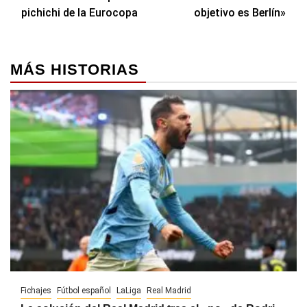
de
pichichi de la Eurocopa
objetivo es Berlín»
entradas
MÁS HISTORIAS
Fichajes
Fútbol español
LaLiga
Real Madrid