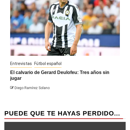
Entrevistas
Fútbol español
Entre
El calvario de Gerard Deulofeu: Tres años sin
Javi
jugar
Die
Diego Ramírez Solano
PUEDE QUE TE HAYAS PERDIDO...