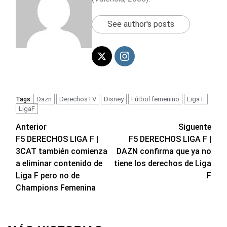
See author's posts
Dazn
DerechosTV
Disney
Fútbol femenino
Liga F
Tags:
LigaF
Navegación
Anterior
Siguente
F5 DERECHOS LIGA F |
F5 DERECHOS LIGA F |
de
3CAT también comienza
DAZN confirma que ya no
entradas
a eliminar contenido de
tiene los derechos de Liga
Liga F pero no de
F
Champions Femenina