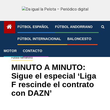
Saltar
al
contenido
FÚTBOL ESPAÑOL
FÚTBOL ANDORRANO
Portada
»
MINUTO A MINUTO: Sigue el especial ‘Liga F
FÚTBOL INTERNACIONAL
BALONCESTO
rescinde el contrato con DAZN’
MOTOR
CONTACTO
Fútbol femenino
MINUTO A MINUTO:
Sigue el especial ‘Liga
F rescinde el contrato
con DAZN’