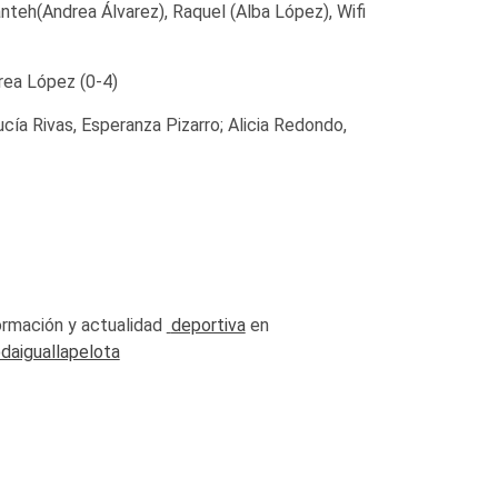
teh(Andrea Álvarez), Raquel (Alba López), Wifi
drea López (0-4)
ucía Rivas, Esperanza Pizarro; Alicia Redondo,
formación y actualidad
deportiva
en
daiguallapelota