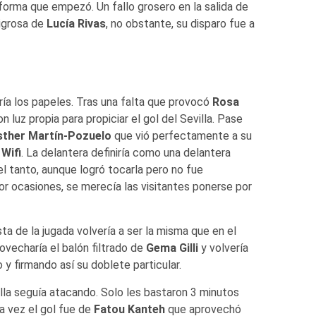
forma que empezó. Un fallo grosero en la salida de
ligrosa de
Lucía Rivas
, no obstante, su disparo fue a
ía los papeles. Tras una falta que provocó
Rosa
con luz propia para propiciar el gol del Sevilla. Pase
sther Martín-Pozuelo
que vió perfectamente a su
a
Wifi
. La delantera definiría como una delantera
el tanto, aunque logró tocarla pero no fue
 Por ocasiones, se merecía las visitantes ponerse por
ta de la jugada volvería a ser la misma que en el
ovecharía el balón filtrado de
Gema Gilli
y volvería
 y firmando así su doblete particular.
illa seguía atacando. Solo les bastaron 3 minutos
ta vez el gol fue de
Fatou Kanteh
que aprovechó