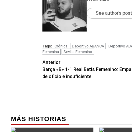
See author's pos
Crónica
Deportivo ABANCA
Deportivo A
Tags:
Femenina
Sevilla Femenino
Navegación
Anterior
Barça «B» 1-1 Real Betis Femenino: Empa
de
de oficio e insuficiente
entradas
MÁS HISTORIAS