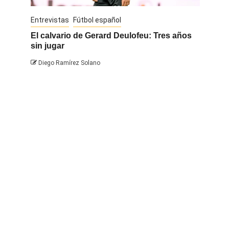
Entrevistas
Fútbol español
Entrevis
El calvario de Gerard Deulofeu: Tres años
Javi Na
sin jugar
Diego 
Diego Ramírez Solano