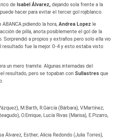
trico de
Isabel Álvarez,
dejando sola frente a la
uede hacer para evitar el tercer gol rojiblanco.
vo ABANCA pidiendo la hora,
Andrea Lopez
le
 acción de pilla, anota posiblemente el gol de la
 Sorprendió a propios y extraños pero solo ella vio
el resultado fue la mejor. 0-4 y esto estaba visto
era un mero tramite. Algunas internadas del
 el resultado, pero se topaban con
Sullastres
que
o.
zquez), M.Barth, R.García (Bárbara), V.Martínez;
eagudo), O.Enrique; Lucía Rivas (Marisa), E.Pizarro,
Isa Álvarez, Esther; Alicia Redondo (Julia Torres),