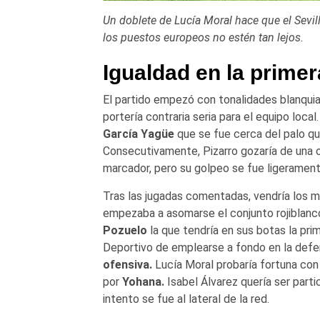
Un doblete de Lucía Moral hace que el Sevil
los puestos europeos no estén tan lejos.
Igualdad en la primer
El partido empezó con tonalidades blanquiaz
portería contraria seria para el equipo loca
García
Yagüe
que se fue cerca del palo q
Consecutivamente, Pizarro gozaría de una o
marcador, pero su golpeo se fue ligeramen
Tras las jugadas comentadas, vendría los
empezaba a asomarse el conjunto rojiblanco
Pozuelo
la que tendría en sus botas la pri
Deportivo de emplearse a fondo en la defens
ofensiva.
Lucía Moral probaría fortuna con
por
Yohana.
Isabel Álvarez quería ser partic
intento se fue al lateral de la red.