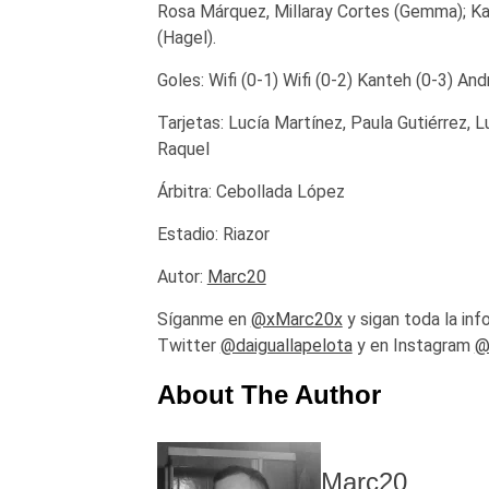
Rosa Márquez, Millaray Cortes (Gemma); Kan
(Hagel).
Goles: Wifi (0-1) Wifi (0-2) Kanteh (0-3) An
Tarjetas: Lucía Martínez, Paula Gutiérrez, L
Raquel
Árbitra: Cebollada López
Estadio: Riazor
Autor:
Marc20
Síganme en
@xMarc20x
y sigan toda la in
Twitter
@daiguallapelota
y en Instagram
@
About The Author
Marc20