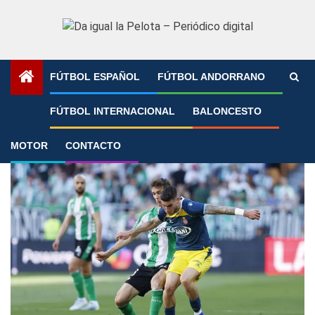
Saltar
al
contenido
FÚTBOL ESPAÑOL
FÚTBOL ANDORRANO
Portada
»
Crónica
FÚTBOL INTERNACIONAL
BALONCESTO
Crónica
MOTOR
CONTACTO