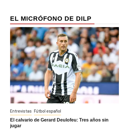
EL MICRÓFONO DE DILP
Entrevistas
Fútbol español
Entre
El calvario de Gerard Deulofeu: Tres años sin
Javi
jugar
Die