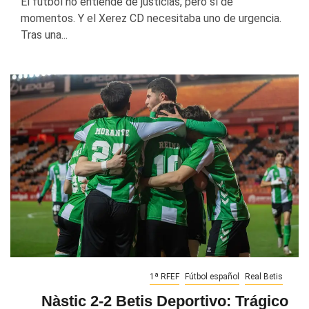
El fútbol no entiende de justicias, pero sí de
momentos. Y el Xerez CD necesitaba uno de urgencia.
Tras una...
1ª RFEF
Fútbol español
Real Betis
Nàstic 2-2 Betis Deportivo: Trágico