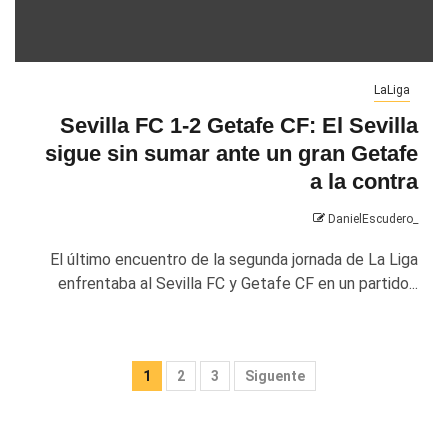
LaLiga
Sevilla FC 1-2 Getafe CF: El Sevilla
sigue sin sumar ante un gran Getafe
a la contra
DanielEscudero_
El último encuentro de la segunda jornada de La Liga
enfrentaba al Sevilla FC y Getafe CF en un partido...
Paginación
1
2
3
Siguente
de
entradas