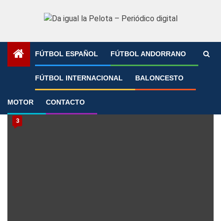
Saltar
al
contenido
FÚTBOL ESPAÑOL
FÚTBOL ANDORRANO
Portada
»
mercado fichajes
FÚTBOL INTERNACIONAL
BALONCESTO
mercado fichajes
MOTOR
CONTACTO
3