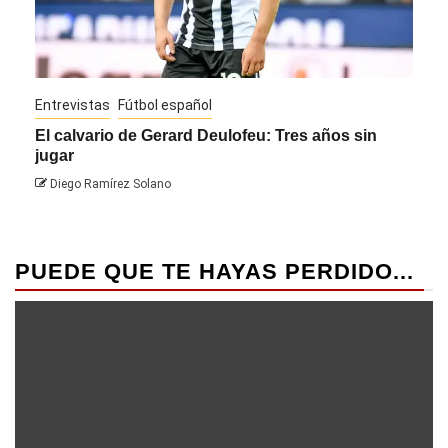
Entrevistas
Fútbol español
Entre
El calvario de Gerard Deulofeu: Tres años sin
Javi
jugar
Die
Diego Ramírez Solano
PUEDE QUE TE HAYAS PERDIDO...