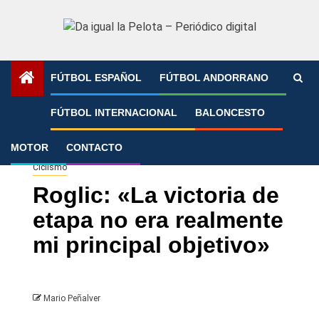
Saltar
al
contenido
FÚTBOL ESPAÑOL
FÚTBOL ANDORRANO
Portada
»
Roglic: «La victoria de etapa no era realmente mi
FÚTBOL INTERNACIONAL
BALONCESTO
principal objetivo»
MOTOR
CONTACTO
Ciclismo
Roglic: «La victoria de
etapa no era realmente
mi principal objetivo»
Mario Peñalver