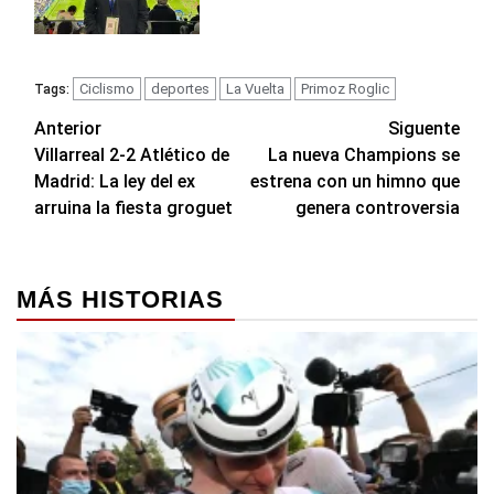
Ciclismo
deportes
La Vuelta
Primoz Roglic
Tags:
Navegación
Anterior
Siguente
Villarreal 2-2 Atlético de
La nueva Champions se
de
Madrid: La ley del ex
estrena con un himno que
entradas
arruina la fiesta groguet
genera controversia
MÁS HISTORIAS