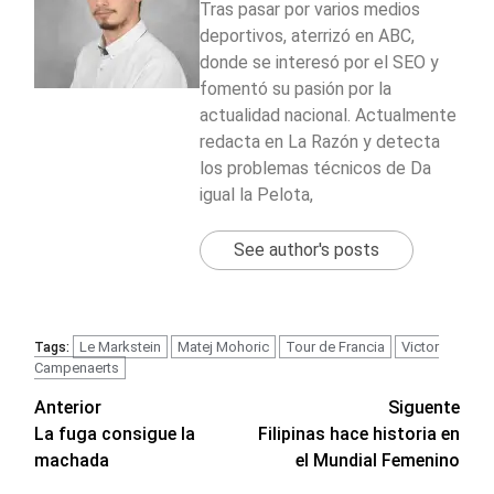
Tras pasar por varios medios
deportivos, aterrizó en ABC,
donde se interesó por el SEO y
fomentó su pasión por la
actualidad nacional. Actualmente
redacta en La Razón y detecta
los problemas técnicos de Da
igual la Pelota,
See author's posts
Le Markstein
Matej Mohoric
Tour de Francia
Victor
Tags:
Campenaerts
Navegación
Anterior
Siguente
La fuga consigue la
Filipinas hace historia en
de
machada
el Mundial Femenino
entradas