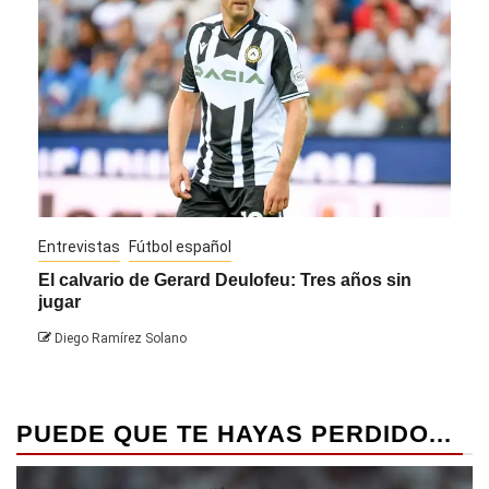
Entrevistas
Fútbol español
Entre
El calvario de Gerard Deulofeu: Tres años sin
Javi
jugar
Die
Diego Ramírez Solano
PUEDE QUE TE HAYAS PERDIDO...