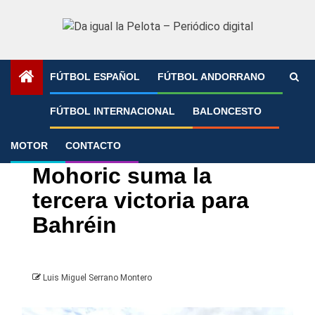
Saltar
al
contenido
FÚTBOL ESPAÑOL
FÚTBOL ANDORRANO
Portada
»
Mohoric suma la tercera victoria para Bahréin
FÚTBOL INTERNACIONAL
BALONCESTO
MOTOR
CONTACTO
Ciclismo
Mohoric suma la
tercera victoria para
Bahréin
Luis Miguel Serrano Montero