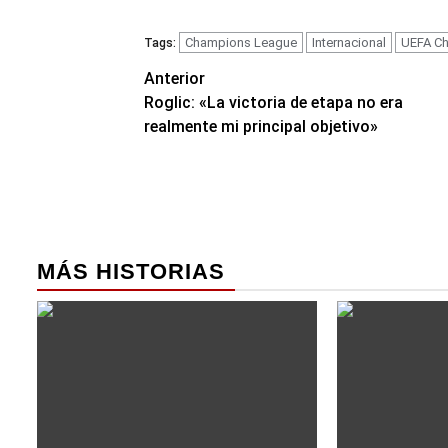
Champions League
Internacional
UEFA C
Tags:
Navegación
Anterior
Roglic: «La victoria de etapa no era
de
realmente mi principal objetivo»
entradas
MÁS HISTORIAS