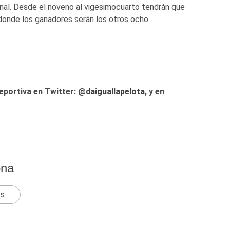
nal. Desde el noveno al vigesimocuarto tendrán que
 donde los ganadores serán los otros ocho
eportiva en Twitter:
@
daiguallapelota
, y en
ona
ts