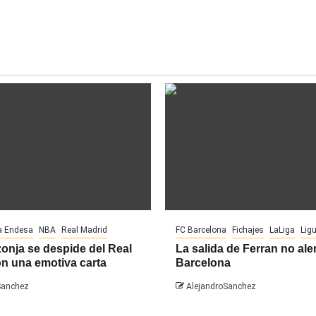
a Endesa
NBA
Real Madrid
FC Barcelona
Fichajes
LaLiga
Lig
onja se despide del Real
La salida de Ferran no aler
n una emotiva carta
Barcelona
Sanchez
AlejandroSanchez