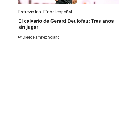
Entrevistas
Fútbol español
Entrevis
El calvario de Gerard Deulofeu: Tres años
Javi Na
sin jugar
Diego 
Diego Ramírez Solano