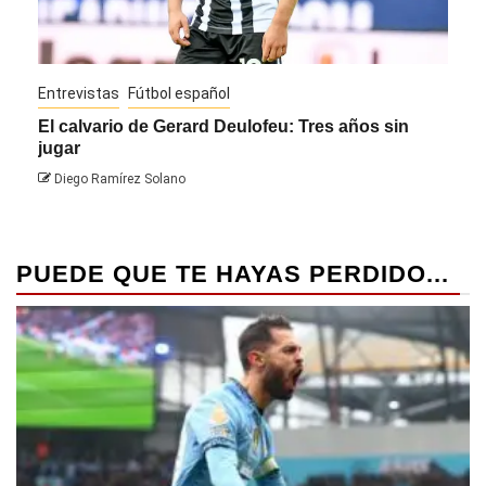
Entrevistas
Fútbol español
Entre
El calvario de Gerard Deulofeu: Tres años sin
Javi
jugar
Die
Diego Ramírez Solano
PUEDE QUE TE HAYAS PERDIDO...