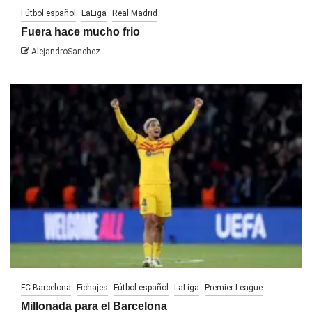
Fútbol español
LaLiga
Real Madrid
Fuera hace mucho frio
AlejandroSanchez
FC Barcelona
Fichajes
Fútbol español
LaLiga
Premier League
Millonada para el Barcelona