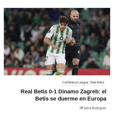
Conference League
Real Betis
Real Betis 0-1 Dinamo Zagreb: el
Betis se duerme en Europa
Salva Rodríguez