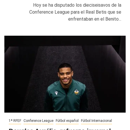
Hoy se ha disputado los dieciseisavos de la
Conference League para el Real Betis que se
enfrentaban en el Benito...
1ª RFEF
Conference League
Fútbol español
Fútbol Internacional