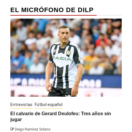
EL MICRÓFONO DE DILP
Entrevistas
Fútbol español
Entre
El calvario de Gerard Deulofeu: Tres años sin
Javi
jugar
Die
Diego Ramírez Solano