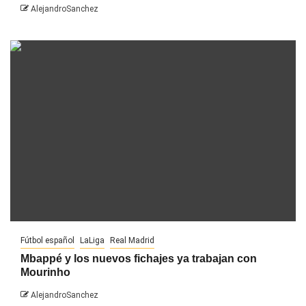
AlejandroSanchez
Fútbol español
LaLiga
Real Madrid
Mbappé y los nuevos fichajes ya trabajan con
Mourinho
AlejandroSanchez