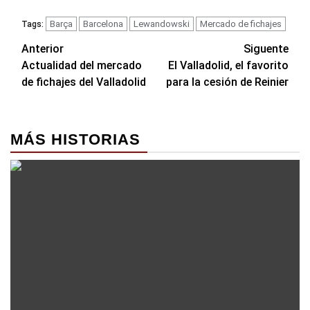
Barça
Barcelona
Lewandowski
Mercado de fichajes
Tags:
Navegación
Anterior
Siguente
Actualidad del mercado
El Valladolid, el favorito
de
de fichajes del Valladolid
para la cesión de Reinier
entradas
MÁS HISTORIAS