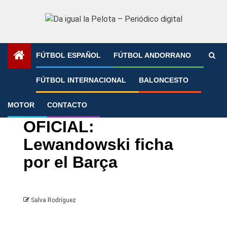
Saltar
al
contenido
FÚTBOL ESPAÑOL
FÚTBOL ANDORRANO
Portada
»
OFICIAL: Lewandowski ficha por el Barça
FÚTBOL INTERNACIONAL
BALONCESTO
MOTOR
CONTACTO
FC Barcelona
Uncategorized
OFICIAL:
Lewandowski ficha
por el Barça
Salva Rodríguez