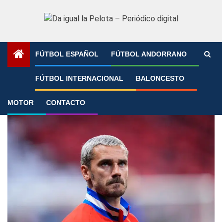
Saltar
al
contenido
FÚTBOL ESPAÑOL
FÚTBOL ANDORRANO
Portada
»
Metropolitano
FÚTBOL INTERNACIONAL
BALONCESTO
Metropolitano
MOTOR
CONTACTO