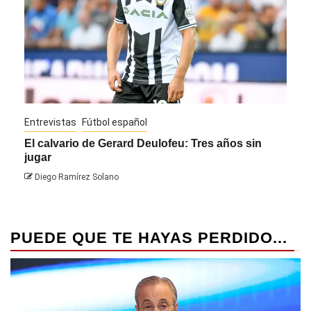
Entrevistas
Fútbol español
Entre
El calvario de Gerard Deulofeu: Tres años sin
Javi
jugar
Die
Diego Ramírez Solano
PUEDE QUE TE HAYAS PERDIDO...