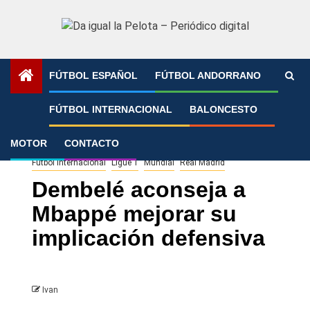
Saltar
al
contenido
FÚTBOL ESPAÑOL
FÚTBOL ANDORRANO
Portada
»
Dembelé aconseja a Mbappé mejorar su
FÚTBOL INTERNACIONAL
BALONCESTO
implicación defensiva
MOTOR
CONTACTO
Fútbol Internacional
Ligue 1
Mundial
Real Madrid
Dembelé aconseja a
Mbappé mejorar su
implicación defensiva
Ivan