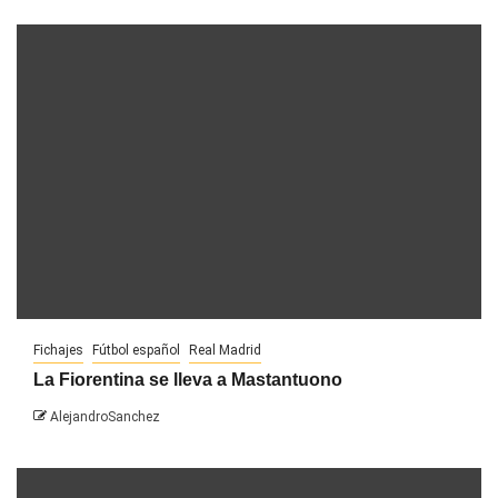
Fichajes
Fútbol español
Real Madrid
La Fiorentina se lleva a Mastantuono
AlejandroSanchez