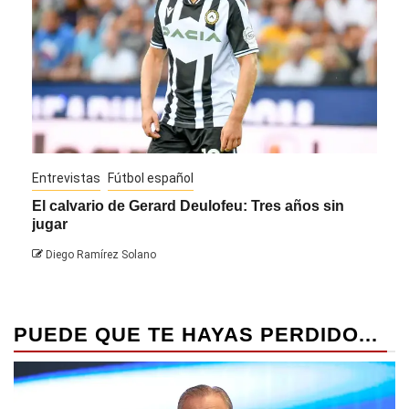
Entrevistas
Fútbol español
Entre
El calvario de Gerard Deulofeu: Tres años sin
Javi
jugar
Die
Diego Ramírez Solano
PUEDE QUE TE HAYAS PERDIDO...