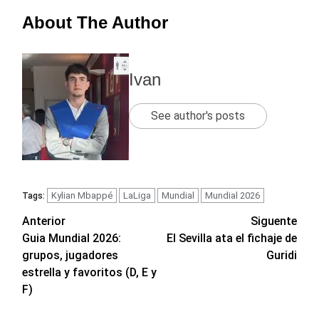
About The Author
Ivan
See author's posts
Kylian Mbappé
LaLiga
Mundial
Mundial 2026
Tags:
Navegación
Anterior
Siguente
Guia Mundial 2026:
El Sevilla ata el fichaje de
de
grupos, jugadores
Guridi
entradas
estrella y favoritos (D, E y
F)