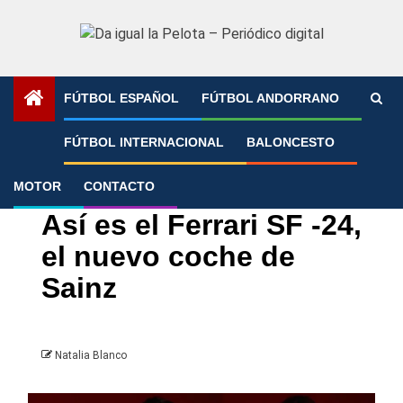
Saltar
al
contenido
FÚTBOL ESPAÑOL
FÚTBOL ANDORRANO
Portada
»
Así es el Ferrari SF -24, el nuevo coche de Sainz
FÚTBOL INTERNACIONAL
BALONCESTO
MOTOR
CONTACTO
Fórmula 1
Motor
Así es el Ferrari SF -24,
el nuevo coche de
Sainz
Natalia Blanco