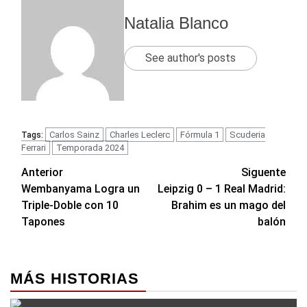
Natalia Blanco
See author's posts
Carlos Sainz
Charles Leclerc
Fórmula 1
Scuderia
Tags:
Ferrari
Temporada 2024
Navegación
Anterior
Siguente
Wembanyama Logra un
Leipzig 0 – 1 Real Madrid:
de
Triple-Doble con 10
Brahim es un mago del
entradas
Tapones
balón
MÁS HISTORIAS