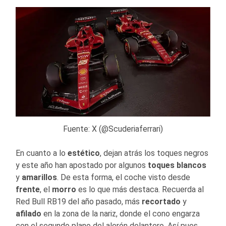
Fuente: X (@Scuderiaferrari)
En cuanto a lo
estético
, dejan atrás los toques negros
y este año han apostado por algunos
toques blancos
y
amarillos
. De esta forma, el coche visto desde
frente
, el
morro
es lo que más destaca. Recuerda al
Red Bull RB19 del año pasado, más
recortado
y
afilado
en la zona de la nariz, donde el cono engarza
con el segundo plano del alerón delantero. Así pues,