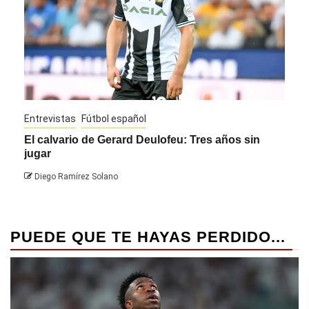
Entrevistas
Fútbol español
Entre
El calvario de Gerard Deulofeu: Tres años sin
Javi
jugar
Die
Diego Ramírez Solano
PUEDE QUE TE HAYAS PERDIDO...