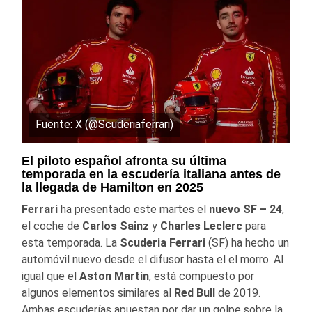
Fuente: X (@Scuderiaferrari)
El piloto español afronta su última
temporada en la escudería italiana antes de
la llegada de Hamilton en 2025
Ferrari
ha presentado este martes el
nuevo SF – 24
,
el coche de
Carlos Sainz
y
Charles Leclerc
para
esta temporada. La
Scuderia Ferrari
(SF) ha hecho un
automóvil nuevo desde el difusor hasta el el morro. Al
igual que el
Aston Martin
, está compuesto por
algunos elementos similares al
Red Bull
de 2019.
Ambas escuderías apuestan por dar un golpe sobre la