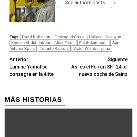
See author's posts
David Robinson
Draymond Green
Hakeem Olajuwon
Tags:
Kareem Abdul-Jabbar
Mark Eaton
Ralph Sampson
San
Antonio Spurs
Toronto Raptors
Victor Wembanyama
Navegación
Anterior
Siguente
Lamine Yamal se
Así es el Ferrari SF -24, el
de
consagra en la élite
nuevo coche de Sainz
entradas
MÁS HISTORIAS