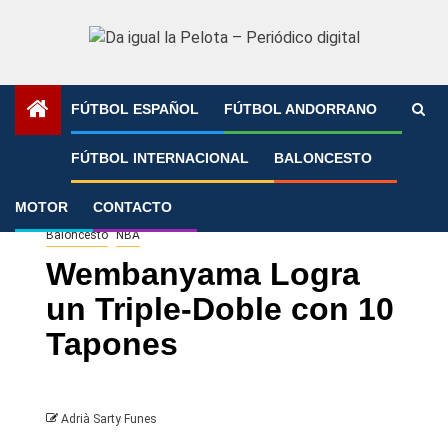
Saltar
al
contenido
FÚTBOL ESPAÑOL
FÚTBOL ANDORRANO
Portada
»
Wembanyama Logra un Triple-Doble con 10
FÚTBOL INTERNACIONAL
BALONCESTO
Tapones
MOTOR
CONTACTO
Baloncesto
NBA
Wembanyama Logra
un Triple-Doble con 10
Tapones
Adrià Sarty Funes