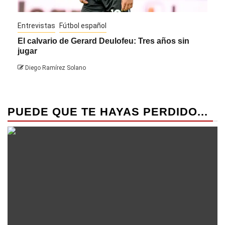
Entrevistas
Fútbol español
Entre
El calvario de Gerard Deulofeu: Tres años sin
Javi
jugar
Die
Diego Ramírez Solano
PUEDE QUE TE HAYAS PERDIDO...