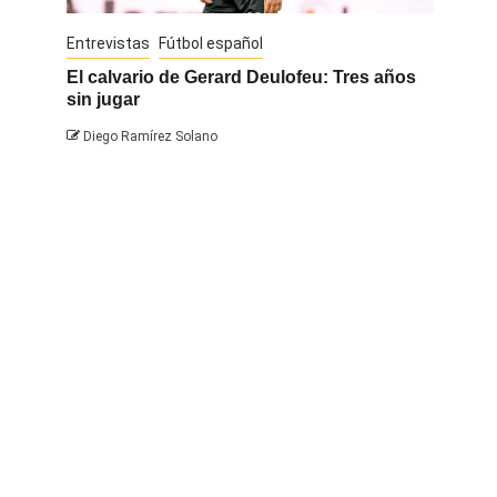
Entrevistas
Fútbol español
Entrevis
El calvario de Gerard Deulofeu: Tres años
Javi Na
sin jugar
Diego 
Diego Ramírez Solano