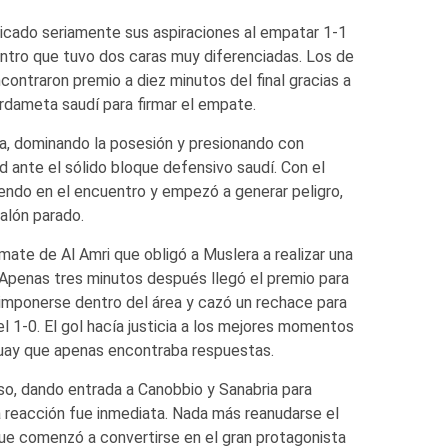
icado seriamente sus aspiraciones al empatar 1-1
entro que tuvo dos caras muy diferenciadas. Los de
ontraron premio a diez minutos del final gracias a
ardameta saudí para firmar el empate.
va, dominando la posesión y presionando con
d ante el sólido bloque defensivo saudí. Con el
iendo en el encuentro y empezó a generar peligro,
alón parado.
emate de Al Amri que obligó a Muslera a realizar una
 Apenas tres minutos después llegó el premio para
 a imponerse dentro del área y cazó un rechace para
l 1-0. El gol hacía justicia a los mejores momentos
guay que apenas encontraba respuestas.
nso, dando entrada a Canobbio y Sanabria para
a reacción fue inmediata. Nada más reanudarse el
 que comenzó a convertirse en el gran protagonista