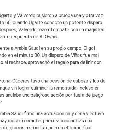
garte y Valverde pusieron a prueba una y otra vez
nuto 60, cuando Ugarte conectó un potente disparo
después, Valverde rozó el empate con un magistral
lante respuesta de Al Owais.
nte a Arabia Saudí en su propio campo. El gol
ndo en el minuto 80. Un disparo de Viñas fue mal
o al rechace, aprovechó el regalo para definir con
ctoria. Cáceres tuvo una ocasión de cabeza y los de
unque sin lograr culminar la remontada. Incluso en
les anulaba una peligrosa acción por fuera de juego
r.
abia Saudí firmó una actuación muy seria y estuvo
guay mostró carácter para reaccionar tras una
to gracias a su insistencia en el tramo final.