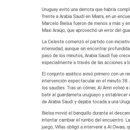
Uruguay evitó una derrota que habría compl
frente a Arabia Saudí en Miami, en un encu
Marcelo Bielsa fueron de menos a más y enc
Maxi Araújo, que aprovechó un error del gu
La Celeste comenzó el partido con iniciati
intensidad, aunque sin encontrar profundida
paso de los minutos, Arabia Saudí fue crec
especialmente a través de las acciones a b
El conjunto asiático avisó primero con un r
intervención espectacular en el minuto 38.
los saudíes. Tras un córner, Al Amri volvió
batir al guardameta uruguayo y establecer e
de Arabia Saudí y dejaba tocada a una Uru
Bielsa movió el banquillo durante el desca
intentar cambiar el rumbo del encuentro. L
juego, Viñas obligó a intervenir a Al Owais,