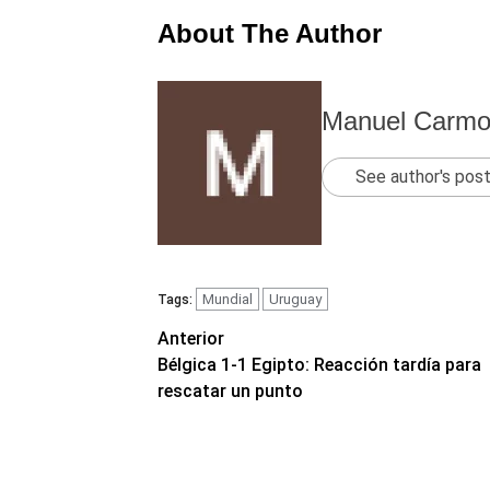
About The Author
Manuel Carm
See author's pos
Mundial
Uruguay
Tags:
Navegación
Anterior
Bélgica 1-1 Egipto: Reacción tardía para
de
rescatar un punto
entradas