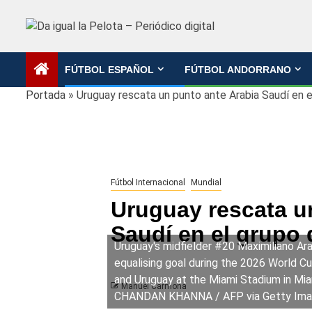
Saltar
al
contenido
FÚTBOL ESPAÑOL
FÚTBOL ANDORRANO
Portada
»
Uruguay rescata un punto ante Arabia Saudí en 
Fútbol Internacional
Mundial
Uruguay rescata u
Saudí en el grupo
Uruguay's midfielder #20 Maximiliano Ar
equalising goal during the 2026 World C
and Uruguay at the Miami Stadium in Mia
Manuel Carmona
CHANDAN KHANNA / AFP via Getty Ima