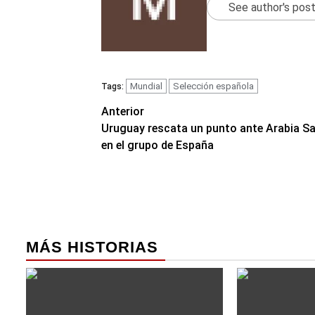
See author's pos
Mundial
Selección española
Tags:
Navegación
Anterior
Uruguay rescata un punto ante Arabia Sa
de
en el grupo de España
entradas
MÁS HISTORIAS