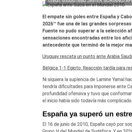
credit should read JAVIER SORIANO/AFP
El empate sin goles entre España y Cabo
2026™ fue una de las grandes sorpresas d
Fuente no pudo superar a la selección af
sensaciones encontradas entre los afic
antecedente que terminó de la mejor mane
Uruguay rescata un punto ante Arabia Saudí
Bélgica 1-1 Egipto: Reacción tardía para re
Ni siquiera la suplencia de Lamine Yamal h
tendría dificultades para imponerse ante C
profundidad ofensiva y tuvo que conformars
el inicio había sido todavía más complicado
España ya superó un estr
El 16 de junio de 2010, España cayó por sor
Grupo H del Mundial de Sudáfrica. Y en 20