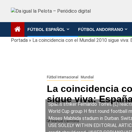
Saltar
al
contenido
FÚTBOL ESPAÑOL
FÚTBOL ANDORRANO
Portada
»
La coincidencia con el Mundial 2010 sigue viva:
Fútbol Internacional
Mundial
La coincidencia co
sigue viva: España
Spain's striker Fernando Torres (L) reac
World Cup group H first round football 
Moses Mabhida stadium in Durban. Swi
Manuel Carmona
USE SOLELY WITHIN EDITORIAL ARTIC