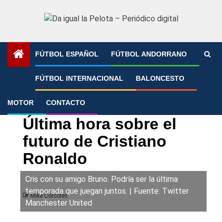
Saltar
al
contenido
FÚTBOL ESPAÑOL
FÚTBOL ANDORRANO
Portada
»
Última hora sobre el futuro de Cristiano Ronaldo
FÚTBOL INTERNACIONAL
BALONCESTO
MOTOR
CONTACTO
Champions League
Fútbol Internacional
Última hora sobre el
futuro de Cristiano
Ronaldo
Cris con su amigo Bruno. Podría ser la última
temporada que juegan juntos. | Fuente: Twitter
Mike Córcoles
Manchester United