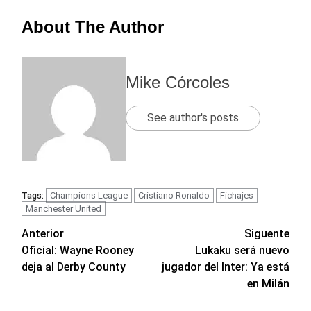
About The Author
Mike Córcoles
See author's posts
Champions League
Cristiano Ronaldo
Fichajes
Tags:
Manchester United
Navegación
Anterior
Siguente
Oficial: Wayne Rooney
Lukaku será nuevo
de
deja al Derby County
jugador del Inter: Ya está
entradas
en Milán