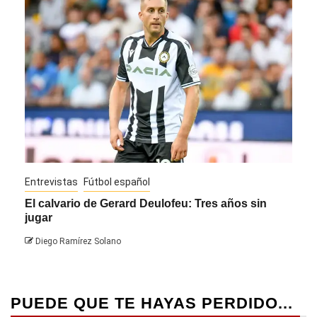
Entrevistas
Fútbol español
Entre
El calvario de Gerard Deulofeu: Tres años sin
Javi
jugar
Die
Diego Ramírez Solano
PUEDE QUE TE HAYAS PERDIDO...