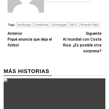
Ausburgo
Eredivisie
Groningen
MLS
Ricardo Pepi
Tags:
Navegación
Anterior
Siguente
Piqué anuncia que deja el
Al mundial con Costa
de
fútbol
Rica: ¿Es posible otra
entradas
sorpresa?
MÁS HISTORIAS