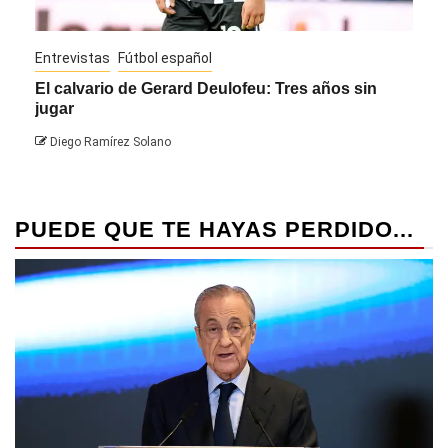
Entrevistas
Fútbol español
Entre
El calvario de Gerard Deulofeu: Tres años sin
Javi
jugar
Die
Diego Ramírez Solano
PUEDE QUE TE HAYAS PERDIDO...