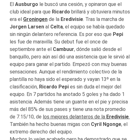
El
Ausburgo
le buscó una cesión, y opinaron que el
club ideal para que
Ricardo
brillará y obtuviera minutos
era el
Groningen
de la
Eredivisie
. Tras la marcha de
Jorgen Larsen
al
Celta
, el equipo se había quedado
sin ningún delantero referencia. Es por eso que
Pepi
les fue de maravilla. Su debut fue el once de
septiembre ante el
Cambuur
, dónde salió desde el
banquillo, pero aún así dió una asistencia que le sirvió al
equipo para ganar el partido. Empezó con muy buenas
sensaciones. Aunque el rendimiento colectivo de la
plantilla no haya sido el esperado y vayan 13º en la
clasificación,
Ricardo Pepi
es sin duda el mejor del
equipo. En 7 partidos ha anotado 5 goles y ha dado 1
asistencia. Además tiene un guante en el pie y precisa
más del 85% de sus pases y tiene una nota promedio
de 7.15/10, de
los mejores delanteros de la
Eredivisie
.
También ha hecho buenas migas con
Cyril
Ngonge
, el
extremo derecho del equipo.
Muchos lo veían acabado pero ha demostrado que se