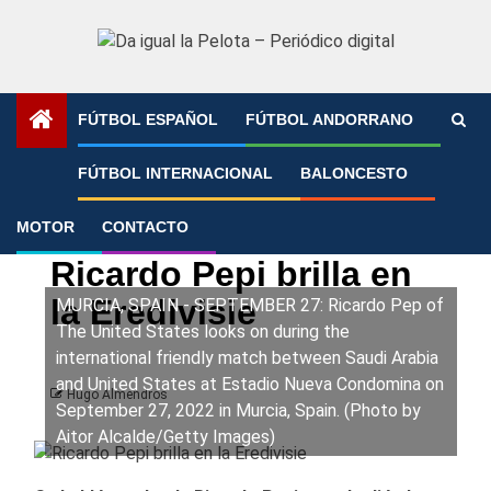
Saltar
al
contenido
FÚTBOL ESPAÑOL
FÚTBOL ANDORRANO
Portada
»
Ricardo Pepi brilla en la Eredivisie
FÚTBOL INTERNACIONAL
BALONCESTO
MOTOR
CONTACTO
Fútbol Internacional
Ricardo Pepi brilla en
la Eredivisie
MURCIA, SPAIN - SEPTEMBER 27: Ricardo Pep of
The United States looks on during the
international friendly match between Saudi Arabia
and United States at Estadio Nueva Condomina on
Hugo Almendros
September 27, 2022 in Murcia, Spain. (Photo by
Aitor Alcalde/Getty Images)