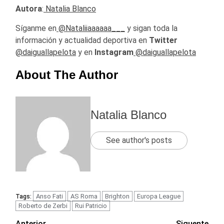
Autora
:
Natalia Blanco
Síganme en
@Nataliiaaaaaa___
y sigan toda la
información y actualidad deportiva en
Twitter
@daiguallapelota
y en
Instagram
@daiguallapelota
About The Author
Natalia Blanco
See author's posts
Anso Fati
AS Roma
Brighton
Europa League
Tags:
Roberto de Zerbi
Rui Patricio
Anterior
Siguente