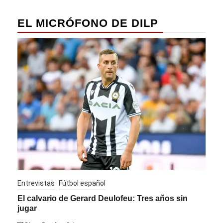
EL MICRÓFONO DE DILP
Entrevistas
Fútbol español
Entre
El calvario de Gerard Deulofeu: Tres años sin
Javi
jugar
Die