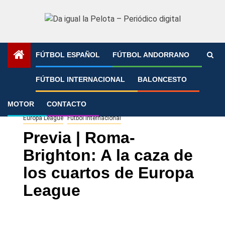
Saltar
al
contenido
FÚTBOL ESPAÑOL
FÚTBOL ANDORRANO
Portada
»
Previa | Roma-Brighton: A la caza de los cuartos
FÚTBOL INTERNACIONAL
BALONCESTO
de Europa League
MOTOR
CONTACTO
Europa League
Fútbol Internacional
Previa | Roma-
Brighton: A la caza de
los cuartos de Europa
League