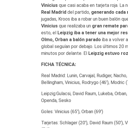
Vinicius
que casi acaba en tarjeta roja. La 
Real Madrid
del partido,
generando cada 
jugadas, Kroos iba a robar un buen balón qu
Vinicius
que realizaba un
gran remate para
esto, el
Leipzig iba a tener una mejor re
Olmo, Orban a balón parado
iba a volver 
global seguían por debajo. Los últimos 20
minutos por delante. El
Leipzig estuvo ro
FICHA TÉCNICA:
Real Madrid: Lunin, Carvajal, Rudiger, Nach
Bellingham, Vinicius, Rodrygo (46′), Modric (
Leipzig:Gulacsi, David Raum, Lukeba, Orban,
Openda, Sesko
Goles: Vinicius (65′), Orban (69′)
Tarjetas: Schlager (20′), David Raum (50′), V