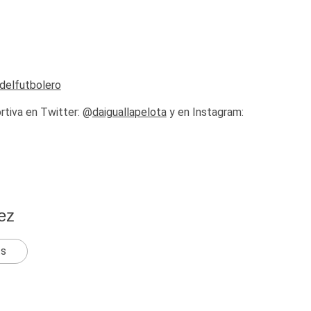
odelfutbolero
rtiva en Twitter: @
daiguallapelota
y en Instagram:
ez
ts