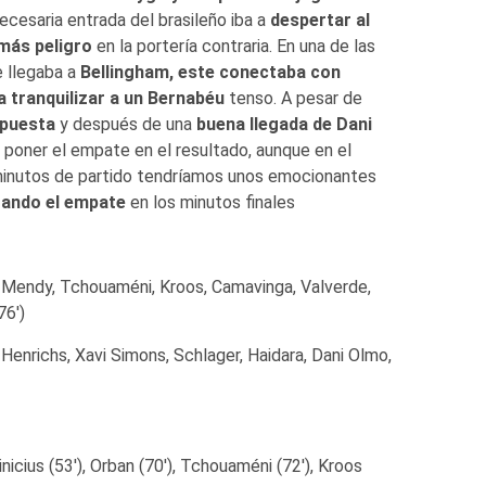
necesaria entrada del brasileño iba a
despertar al
más peligro
en la portería contraria. En una de las
e llegaba a
Bellingham, este conectaba con
 tranquilizar a un Bernabéu
tenso. A pesar de
spuesta
y después de una
buena llegada de Dani
a poner el empate en el resultado, aunque en el
 minutos de partido tendríamos unos emocionantes
zando el empate
en los minutos finales
o, Mendy, Tchouaméni, Kroos, Camavinga, Valverde,
76′)
 Henrichs, Xavi Simons, Schlager, Haidara, Dani Olmo,
inicius (53′), Orban (70′), Tchouaméni (72′), Kroos