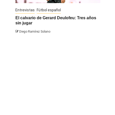
Entrevistas
Fútbol español
Entrevis
El calvario de Gerard Deulofeu: Tres años
Javi Na
sin jugar
Diego 
Diego Ramírez Solano