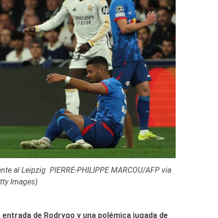
ig PIERRE-PHILIPPE MARCOU/AFP via
tty Images)
a
entrada de Rodrygo y una polémica jugada de