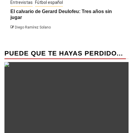
Entrevistas
Fútbol español
Entre
El calvario de Gerard Deulofeu: Tres años sin
Javi
jugar
Die
Diego Ramírez Solano
PUEDE QUE TE HAYAS PERDIDO...