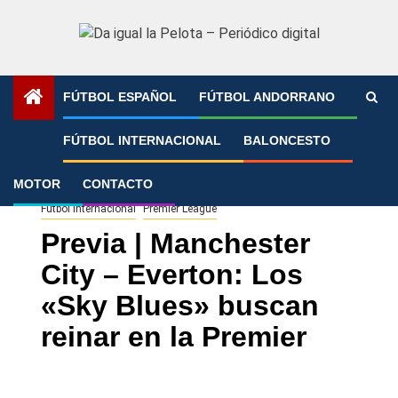
Saltar
al
contenido
FÚTBOL ESPAÑOL
FÚTBOL ANDORRANO
Portada
»
Previa | Manchester City – Everton: Los «Sky
FÚTBOL INTERNACIONAL
BALONCESTO
Blues» buscan reinar en la Premier
MOTOR
CONTACTO
Fútbol Internacional
Premier League
Previa | Manchester
City – Everton: Los
«Sky Blues» buscan
reinar en la Premier