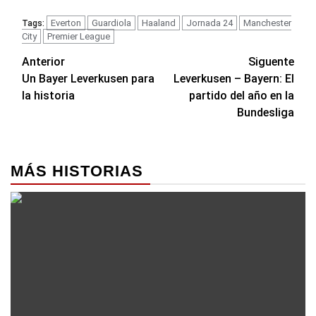
Everton
Guardiola
Haaland
Jornada 24
Manchester
Tags:
City
Premier League
Navegación
Anterior
Siguente
Un Bayer Leverkusen para
Leverkusen – Bayern: El
de
la historia
partido del año en la
entradas
Bundesliga
MÁS HISTORIAS