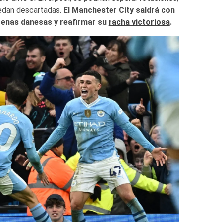
uedan descartadas.
El Manchester City saldrá con
irenas danesas y reafirmar su
racha victoriosa
.