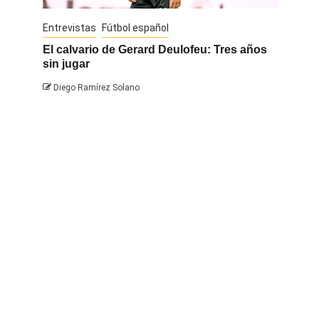
Entrevistas
Fútbol español
Entrevis
El calvario de Gerard Deulofeu: Tres años
Javi Na
sin jugar
Diego 
Diego Ramírez Solano