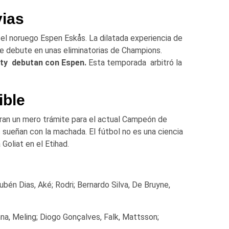
vias
 el noruego Espen Eskås. La dilatada experiencia de
ue debute en unas eliminatorias de Champions.
ty debutan con Espen.
Esta temporada arbitró la
ible
uguran un mero trámite para el actual Campeón de
 sueñan con la machada. El fútbol no es una ciencia
Goliat en el Etihad.
ubén Dias, Aké; Rodri; Bernardo Silva, De Bruyne,
a, Meling; Diogo Gonçalves, Falk, Mattsson;