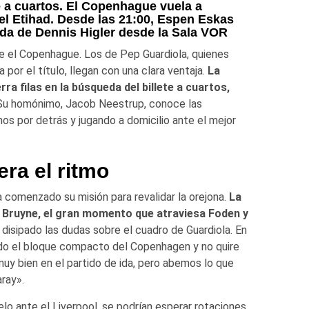
 a cuartos. El Copenhague vuela a
 el Etihad. Desde las 21:00, Espen Eskas
uda de Dennis Higler desde la Sala VOR
e el Copenhague. Los de Pep Guardiola, quienes
por el título, llegan con una clara ventaja.
La
a filas en la búsqueda del billete a cuartos,
 Su homónimo, Jacob Neestrup, conoce las
os por detrás y jugando a domicilio ante el mejor
era el ritmo
 comenzado su misión para revalidar la orejona.
La
de Bruyne, el gran momento que atraviesa Foden y
 disipado las dudas sobre el cuadro de Guardiola. En
ado el bloque compacto del Copenhagen y no quire
uy bien en el partido de ida, pero abemos lo que
ray».
uelo ante el Liverpool, se podrían esperar rotaciones,