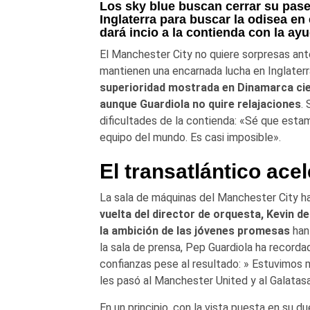
Los sky blue buscan cerrar su pase
Inglaterra para buscar la odisea en
dará incio a la contienda con la ay
El Manchester City no quiere sorpresas ant
mantienen una encarnada lucha en Inglaterra 
superioridad mostrada en Dinamarca cierr
aunque Guardiola no quire relajaciones
.
dificultades de la contienda: «Sé que estam
equipo del mundo. Es casi imposible».
El transatlántico acel
La sala de máquinas del Manchester City ha
vuelta del director de orquesta, Kevin 
la ambición de las jóvenes promesas
han
la sala de prensa, Pep Guardiola ha record
confianzas pese al resultado: » Estuvimos m
les pasó al Manchester United y al Galatasa
En un principio, con la vista puesta en su d