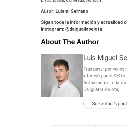
Elyounoussi, Cornelius, Achouri
Autor:
Luismi Serrano
Sigan toda la información y actualidad d
Instagram: @
daiguallapelota
About The Author
Luis Miguel S
Tras pasar por varios
interesó por el SEO y 
Actualmente redacta 
Da igual la Pelota,
See author's pos