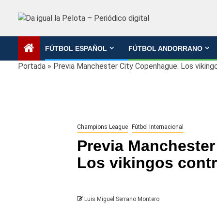
Saltar
al
contenido
FÚTBOL ESPAÑOL
FÚTBOL ANDORRANO
Portada
»
Previa Manchester City Copenhague: Los vikingo
Champions League
Fútbol Internacional
Previa Manchester
Los vikingos contr
Luis Miguel Serrano Montero