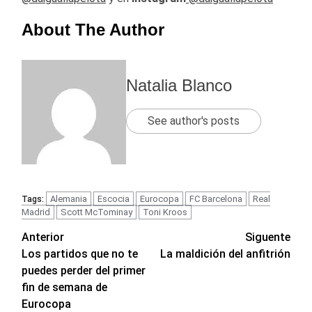
About The Author
Natalia Blanco
See author's posts
Alemania
Escocia
Eurocopa
FC Barcelona
Real
Tags:
Madrid
Scott McTominay
Toni Kroos
Navegación
Anterior
Siguente
Los partidos que no te
La maldición del anfitrión
de
puedes perder del primer
entradas
fin de semana de
Eurocopa