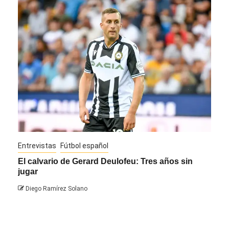
Entrevistas
Fútbol español
Entre
El calvario de Gerard Deulofeu: Tres años sin
Javi
jugar
Die
Diego Ramírez Solano