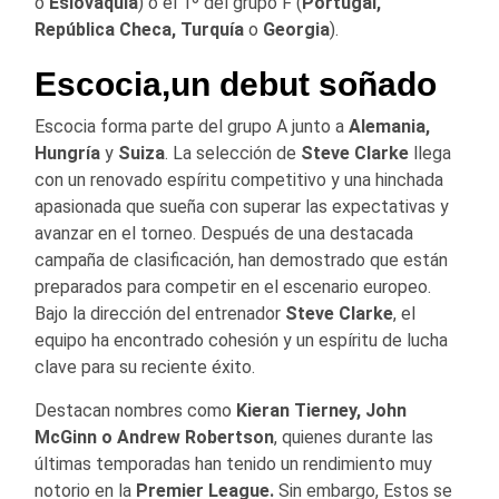
o
Eslovaquia
) o el 1º del grupo F (
Portugal,
República Checa, Turquía
o
Georgia
).
Escocia,un debut soñado
Escocia forma parte del grupo A junto a
Alemania,
Hungría
y
Suiza
. La selección de
Steve Clarke
llega
con un renovado espíritu competitivo y una hinchada
apasionada que sueña con superar las expectativas y
avanzar en el torneo. Después de una destacada
campaña de clasificación, han demostrado que están
preparados para competir en el escenario europeo.
Bajo la dirección del entrenador
Steve Clarke
, el
equipo ha encontrado cohesión y un espíritu de lucha
clave para su reciente éxito.
Destacan nombres como
Kieran Tierney, John
McGinn o Andrew Robertson
, quienes durante las
últimas temporadas han tenido un rendimiento muy
notorio en la
Premier League.
Sin embargo, Estos se