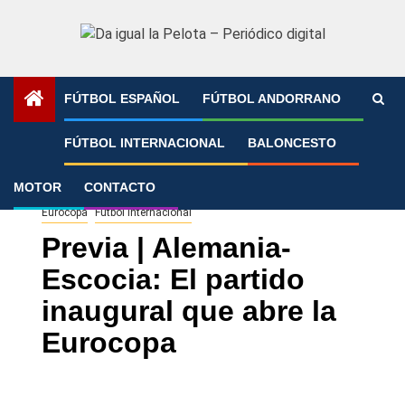
Saltar
al
contenido
FÚTBOL ESPAÑOL
FÚTBOL ANDORRANO
Portada
»
Previa | Alemania-Escocia: El partido inaugural
FÚTBOL INTERNACIONAL
BALONCESTO
que abre la Eurocopa
MOTOR
CONTACTO
Eurocopa
Fútbol Internacional
Previa | Alemania-
Escocia: El partido
inaugural que abre la
Eurocopa