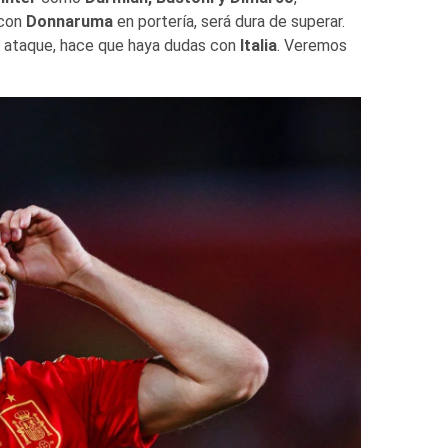
 con
Donnaruma
en portería, será dura de superar.
en ataque, hace que haya dudas con
Italia
. Veremos