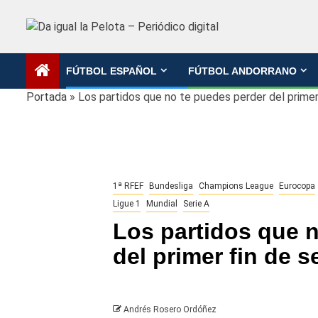
Saltar
al
contenido
FÚTBOL ESPAÑOL
FÚTBOL ANDORRANO
Portada
»
Los partidos que no te puedes perder del prime
1ª RFEF
Bundesliga
Champions League
Eurocopa
Ligue 1
Mundial
Serie A
Los partidos que 
del primer fin de
Andrés Rosero Ordóñez