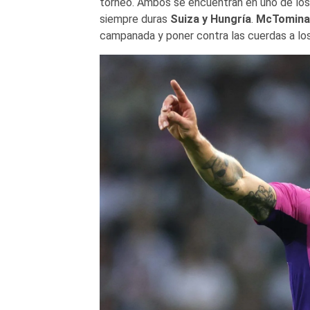
torneo. Ambos se encuentran en uno de los 
siempre duras
Suiza y Hungría
.
McTominay
campanada y poner contra las cuerdas a lo