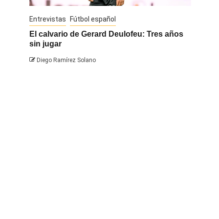
Entrevistas
Fútbol español
Entrevis
El calvario de Gerard Deulofeu: Tres años
Javi Na
sin jugar
Diego 
Diego Ramírez Solano