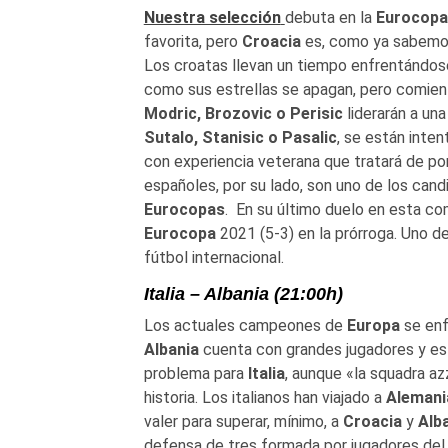
Nuestra selección
debuta en la
Eurocopa
favorita, pero
Croacia
es, como ya sabemos 
Los croatas llevan un tiempo enfrentándos
como sus estrellas se apagan, pero comien
Modric, Brozovic o Perisic
liderarán a un
Sutalo, Stanisic o Pasalic
, se están inte
con experiencia veterana que tratará de pon
españoles, por su lado, son uno de los cand
Eurocopas
. En su último duelo en esta co
Eurocopa
2021 (5-3) en la prórroga. Uno d
fútbol internacional.
Italia – Albania (21:00h)
Los actuales campeones de
Europa
se enfr
Albania
cuenta con grandes jugadores y es
problema para
Italia
, aunque «la squadra a
historia. Los italianos han viajado a
Alemani
valer para superar, mínimo, a
Croacia
y
Alb
defensa de tres formada por jugadores de