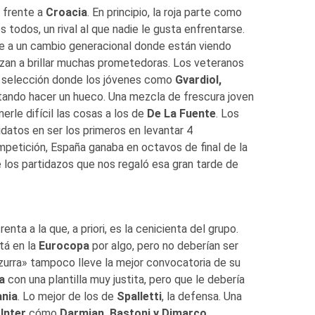
frente a
Croacia
. En principio, la roja parte como
todos, un rival al que nadie le gusta enfrentarse.
e a un cambio generacional donde están viendo
zan a brillar muchas prometedoras. Los veteranos
a selección donde los jóvenes como
Gvardiol,
ntando hacer un hueco. Una mezcla de frescura joven
erle difícil las cosas a los de
De La Fuente
. Los
idatos en ser los primeros en levantar 4
mpetición, España ganaba en octavos de final de la
e los partidazos que nos regaló esa gran tarde de
enta a la que, a priori, es la cenicienta del grupo.
tá en la
Eurocopa
por algo, pero no deberían ser
zzurra» tampoco lleve la mejor convocatoria de su
a
con una plantilla muy justita, pero que le debería
ania
. Lo mejor de los de
Spalletti
, la defensa. Una
l
Inter
cómo
Darmian, Bastoni y Dimarco
,