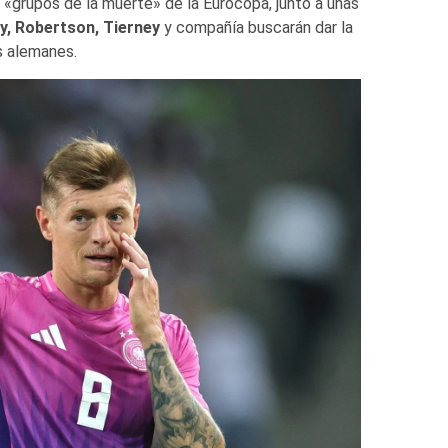
«grupos de la muerte» de la Eurocopa, junto a unas
, Robertson, Tierney
y compañía buscarán dar la
s alemanes.