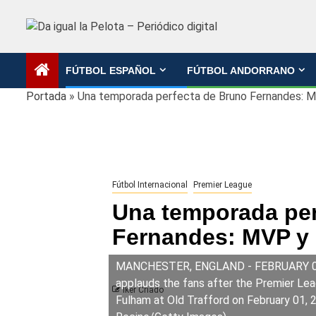
Saltar
al
contenido
FÚTBOL ESPAÑOL
FÚTBOL ANDORRANO
Portada
»
Una temporada perfecta de Bruno Fernandes: M
Fútbol Internacional
Premier League
Una temporada per
Fernandes: MVP y 
MANCHESTER, ENGLAND - FEBRUARY 01:
applauds the fans after the Premier L
Iker Criado
Fulham at Old Trafford on February 01, 