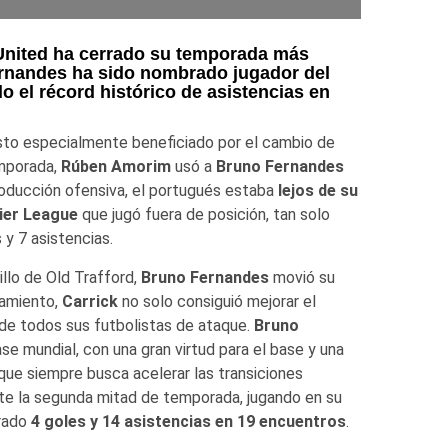
United ha cerrado su temporada más
Fernandes ha sido nombrado jugador del
o el récord histórico de asistencias en
isto especialmente beneficiado por el cambio de
emporada,
Rúben Amorim
usó a
Bruno Fernandes
producción ofensiva, el portugués estaba
lejos de su
ier League
que jugó fuera de posición, tan solo
s y 7 asistencias.
illo de Old Trafford,
Bruno Fernandes
movió su
zamiento,
Carrick
no solo consiguió mejorar el
 de todos sus futbolistas de ataque.
Bruno
e mundial, con una gran virtud para el base y una
que siempre busca acelerar las transiciones
nte la segunda mitad de temporada, jugando en su
trado
4 goles y 14 asistencias en 19 encuentros
.