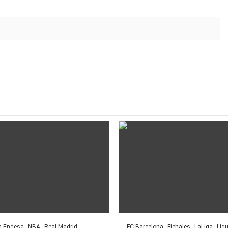
a Endesa
NBA
Real Madrid
FC Barcelona
Fichajes
LaLiga
Lig