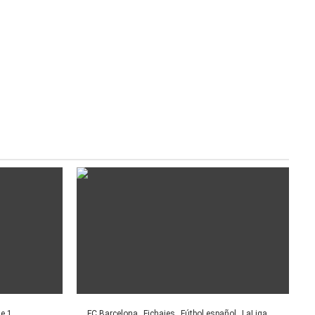
ue 1
FC Barcelona
Fichajes
Fútbol español
LaLiga