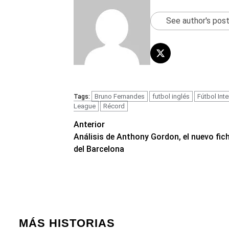
See author's pos
Bruno Fernandes
futbol inglés
Fútbol Int
Tags:
League
Récord
Navegación
Anterior
Análisis de Anthony Gordon, el nuevo fic
de
del Barcelona
entradas
MÁS HISTORIAS