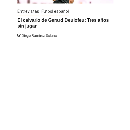
Entrevistas
Fútbol español
Entrevis
El calvario de Gerard Deulofeu: Tres años
Javi Na
sin jugar
Diego 
Diego Ramírez Solano