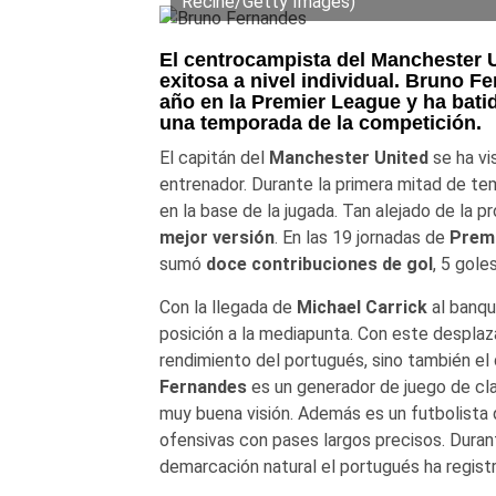
Recine/Getty Images)
El centrocampista del Manchester 
exitosa a nivel individual. Bruno 
año en la Premier League y ha batid
una temporada de la competición.
El capitán del
Manchester United
se ha v
entrenador. Durante la primera mitad de t
en la base de la jugada. Tan alejado de la 
mejor versión
. En las 19 jornadas de
Prem
sumó
doce contribuciones de gol
, 5 gole
Con la llegada de
Michael Carrick
al banqu
posición a la mediapunta. Con este despla
rendimiento del portugués, sino también el
Fernandes
es un generador de juego de clas
muy buena visión. Además es un futbolista 
ofensivas con pases largos precisos. Dura
demarcación natural el portugués ha regis