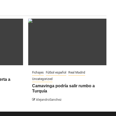
Fichajes
Fútbol español
Real Madrid
erta a
Uncategorized
Camavinga podría salir rumbo a
Turquía
AlejandroSanchez