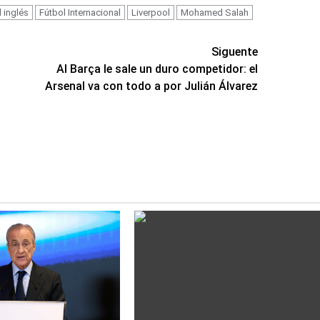
l inglés
Fútbol Internacional
Liverpool
Mohamed Salah
Siguente
Al Barça le sale un duro competidor: el
Arsenal va con todo a por Julián Álvarez