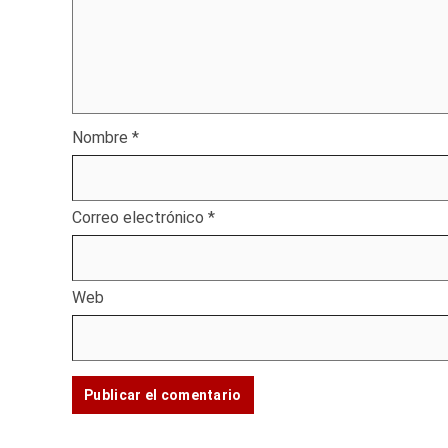
Nombre
*
Correo electrónico
*
Web