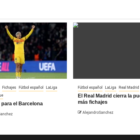
Fichajes
Fútbol español
LaLiga
Fútbol español
LaLiga
Real Madrid
ue
El Real Madrid cierra la pu
más fichajes
 para el Barcelona
AlejandroSanchez
Sanchez