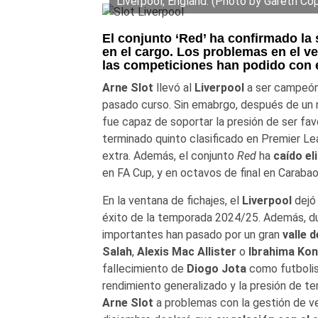
Liverpool, England. (Photo by Gareth C
El conjunto ‘Red’ ha confirmado la 
en el cargo. Los problemas en el ves
las competiciones han podido con e
Arne Slot
llevó al
Liverpool
a ser campeón
pasado curso. Sin emabrgo, después de un m
fue capaz de soportar la presión de ser fav
terminado quinto clasificado en Premier Lea
extra. Además, el conjunto
Red
ha
caído el
en FA Cup, y en octavos de final en Carabao
En la ventana de fichajes, el
Liverpool
dejó 
éxito de la temporada 2024/25. Además, du
importantes han pasado por un gran
valle 
Salah
,
Alexis Mac Allister
o
Ibrahima Ko
fallecimiento de
Diogo Jota
como futbolist
rendimiento generalizado y la presión de te
Arne Slot
a problemas con la gestión de v