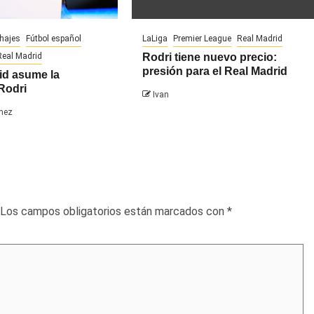
chajes
Fútbol español
LaLiga
Premier League
Real Madrid
Real Madrid
Rodri tiene nuevo precio:
presión para el Real Madrid
id asume la
Rodri
Ivan
hez
Los campos obligatorios están marcados con
*