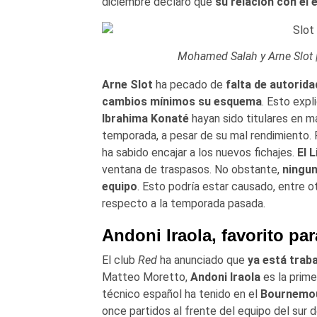
diciembre declaró que
su relación con el
Mohamed Salah y Arne Slot |
Arne Slot
ha pecado de
falta de autorida
cambios mínimos su esquema
. Esto exp
Ibrahima Konaté
hayan sido titulares en m
temporada, a pesar de su mal rendimiento. 
ha sabido encajar a los nuevos fichajes.
El 
ventana de traspasos. No obstante,
ningun
equipo
. Esto podría estar causado, entre 
respecto a la temporada pasada.
Andoni Iraola, favorito para
El club
Red
ha anunciado que
ya está trab
Matteo Moretto,
Andoni Iraola
es la prime
técnico español ha tenido en el
Bournemo
once partidos al frente del equipo del sur 