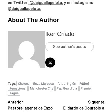
en Twitter:
@daiguallapelota
, y en Instagram:
@daiguallapelota.
About The Author
Iker Criado
See author's posts
Chelsea
Enzo Maresca
futbol inglés
Fútbol
Tags:
Internacional
Manchester City
Pep Guardiola
Premier
League
Navegación
Anterior
Siguente
Pastore, agente de Enzo
El dardo de Courtois a
de