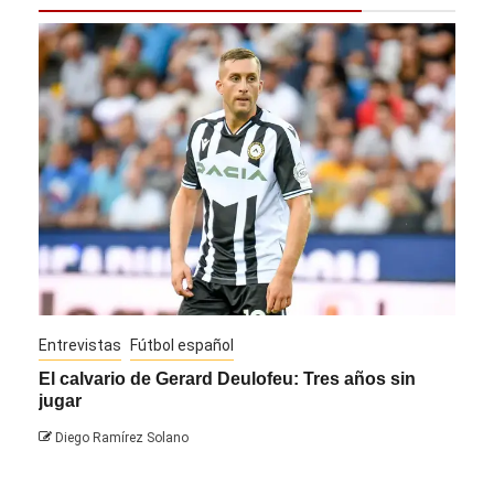
Entrevistas
Fútbol español
Entre
El calvario de Gerard Deulofeu: Tres años sin
Javi
jugar
Die
Diego Ramírez Solano