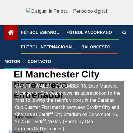
Saltar
al
contenido
FÚTBOL ESPAÑOL
FÚTBOL ANDORRANO
Portada
»
El Manchester City tiene nuevo entrenador
FÚTBOL INTERNACIONAL
BALONCESTO
MOTOR
CONTACTO
Fútbol Internacional
Premier League
El Manchester City
tiene nuevo
CARDIFF, WALES - DECEMBER 16: Enzo Maresca,
entrenador
Manager of Chelsea, shows his appreciation to the
fans following the team's victory in the Carabao
Cup Quarter Final match between Cardiff City and
Chelsea at Cardiff City Stadium on December 16,
Iker Criado
2025 in Cardiff, Wales. (Photo by Dan
Istitene/Getty Images)