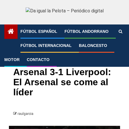
Saltar
al
contenido
FÚTBOL ESPAÑOL
FÚTBOL ANDORRANO
Portada
»
Arsenal 3-1 Liverpool: El Arsenal se come al líder
FÚTBOL INTERNACIONAL
BALONCESTO
MOTOR
CONTACTO
Fútbol Internacional
Premier League
Arsenal 3-1 Liverpool:
El Arsenal se come al
líder
raulgarcia