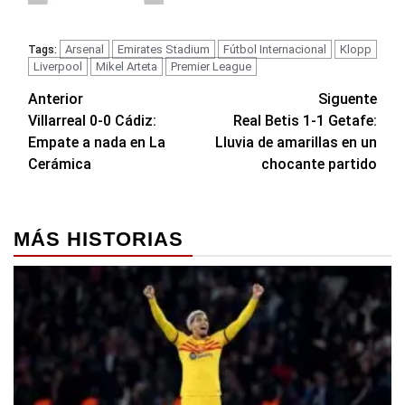
Arsenal
Emirates Stadium
Fútbol Internacional
Klopp
Tags:
Liverpool
Mikel Arteta
Premier League
Navegación
Anterior
Siguente
Villarreal 0-0 Cádiz:
Real Betis 1-1 Getafe:
de
Empate a nada en La
Lluvia de amarillas en un
entradas
Cerámica
chocante partido
MÁS HISTORIAS