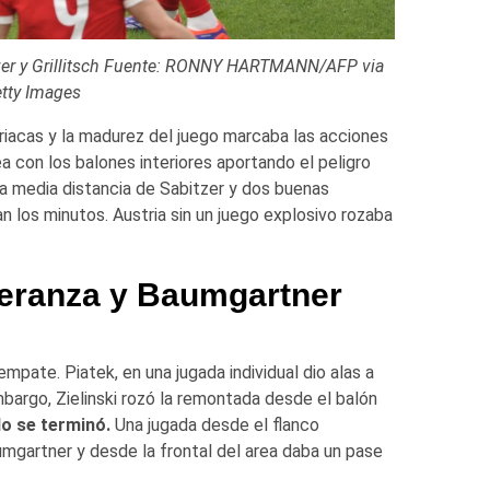
itzer y Grillitsch Fuente: RONNY HARTMANN/AFP via
tty Images
striacas y la madurez del juego marcaba las acciones
 con los balones interiores aportando el peligro
la media distancia de Sabitzer y dos buenas
 los minutos. Austria sin un juego explosivo rozaba
peranza y Baumgartner
mpate. Piatek, en una jugada individual dio alas a
embargo, Zielinski rozó la remontada desde el balón
do se terminó.
Una jugada desde el flanco
aumgartner y desde la frontal del area daba un pase