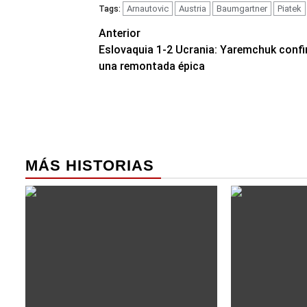
Arnautovic
Austria
Baumgartner
Piatek
Tags:
Navegación
Anterior
Eslovaquia 1-2 Ucrania: Yaremchuk conf
de
una remontada épica
entradas
MÁS HISTORIAS