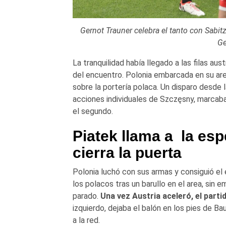
Gernot Trauner celebra el tanto con Sab
Ge
La tranquilidad había llegado a las filas au
del encuentro. Polonia embarcada en su area
sobre la portería polaca. Un disparo desde 
acciones individuales de Szczęsny, marcaban
el segundo.
Piatek llama a la es
cierra la puerta
Polonia luchó con sus armas y consiguió el e
los polacos tras un barullo en el area, sin 
parado.
Una vez Austria aceleró, el parti
izquierdo, dejaba el balón en los pies de B
a la red.