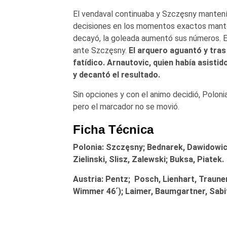
El vendaval continuaba y Szczęsny mantenía 
decisiones en los momentos exactos manten
decayó, la goleada aumentó sus números. El
ante Szczęsny.
El arquero aguantó y tras
fatídico. Arnautovic, quien había asisti
y decantó el resultado.
Sin opciones y con el animo decidió, Poloni
pero el marcador no se movió.
Ficha Técnica
Polonia: Szczęsny; Bednarek, Dawidowicz
Zielinski, Slisz, Zalewski; Buksa, Piatek.
Austria:
Pentz; Posch, Lienhart, Trauner
Wimmer 46´); Laimer, Baumgartner, Sabit