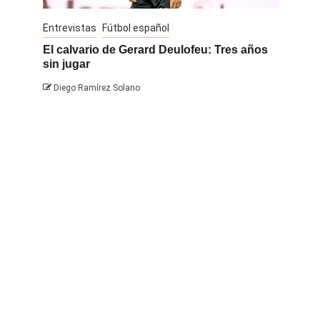
Entrevistas
Fútbol español
Entrevis
El calvario de Gerard Deulofeu: Tres años
Javi Na
sin jugar
Diego 
Diego Ramírez Solano