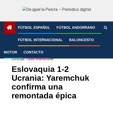
Saltar
al
contenido
FÚTBOL ESPAÑOL
FÚTBOL ANDORRANO
Portada
»
Eslovaquia 1-2 Ucrania: Yaremchuk confirma una
FÚTBOL INTERNACIONAL
BALONCESTO
remontada épica
MOTOR
CONTACTO
Eurocopa
Fútbol Internacional
Eslovaquia 1-2
Ucrania: Yaremchuk
confirma una
remontada épica