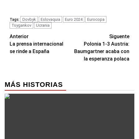
Dovbyk
Eslovaquia
Euro 2024
Eurocopa
Tags:
Tsygankov
Ucrania
Navegación
Anterior
Siguente
La prensa internacional
Polonia 1-3 Austria:
de
se rinde a España
Baumgartner acaba con
entradas
la esperanza polaca
MÁS HISTORIAS