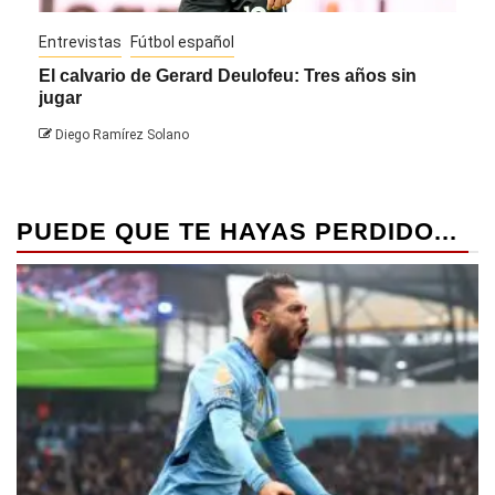
Entrevistas
Fútbol español
Entre
El calvario de Gerard Deulofeu: Tres años sin
Javi
jugar
Die
Diego Ramírez Solano
PUEDE QUE TE HAYAS PERDIDO...