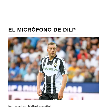
EL MICRÓFONO DE DILP
Entrevistas
Fútbol español
Entre