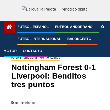
Saltar
al
contenido
FÚTBOL ESPAÑOL
FÚTBOL ANDORRANO
Portada
»
Nottingham Forest 0-1 Liverpool: Benditos tres
FÚTBOL INTERNACIONAL
BALONCESTO
puntos
MOTOR
CONTACTO
Fútbol Internacional
Premier League
Nottingham Forest 0-1
Liverpool: Benditos
tres puntos
Natalia Blanco