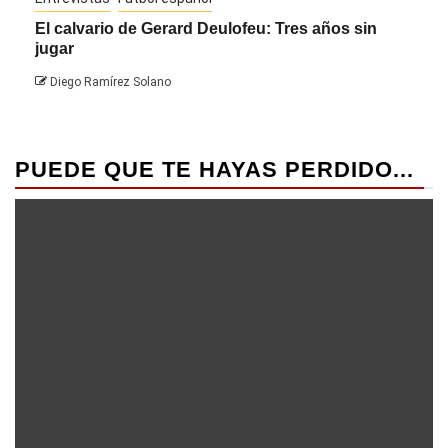
El calvario de Gerard Deulofeu: Tres años sin
Javi
jugar
Die
Diego Ramírez Solano
PUEDE QUE TE HAYAS PERDIDO...