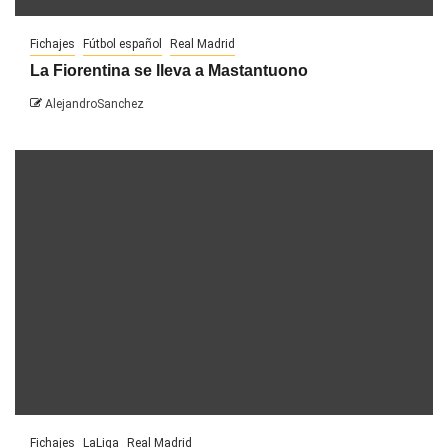
Fichajes
Fútbol español
Real Madrid
La Fiorentina se lleva a Mastantuono
AlejandroSanchez
Fichajes
LaLiga
Real Madrid