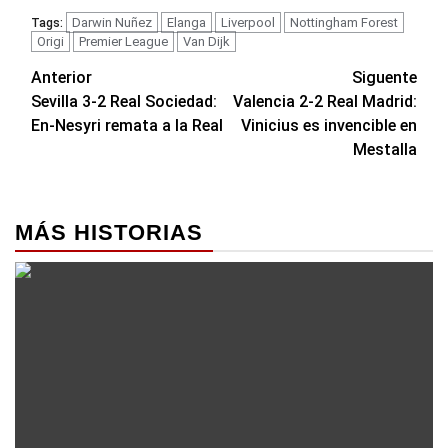
Darwin Nuñez
Elanga
Liverpool
Nottingham Forest
Tags:
Origi
Premier League
Van Dijk
Navegación
Anterior
Siguente
Sevilla 3-2 Real Sociedad:
Valencia 2-2 Real Madrid:
de
En-Nesyri remata a la Real
Vinicius es invencible en
entradas
Mestalla
MÁS HISTORIAS