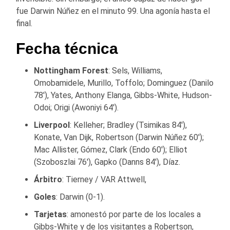
fue Darwin Núñez en el minuto 99. Una agonía hasta el
final.
Fecha técnica
Nottingham Forest
: Sels, Williams,
Omobamidele, Murillo, Toffolo; Dominguez (Danilo
78′), Yates, Anthony Elanga, Gibbs-White, Hudson-
Odoi; Origi (Awoniyi 64′).
Liverpool
: Kelleher; Bradley (Tsimikas 84′),
Konate, Van Dijk, Robertson (Darwin Núñez 60′);
Mac Allister, Gómez, Clark (Endo 60′); Elliot
(Szoboszlai 76′), Gapko (Danns 84′), Díaz.
Árbitro
: Tierney / VAR Attwell,
Goles
: Darwin (0-1).
Tarjetas
: amonestó por parte de los locales a
Gibbs-White y de los visitantes a Robertson,