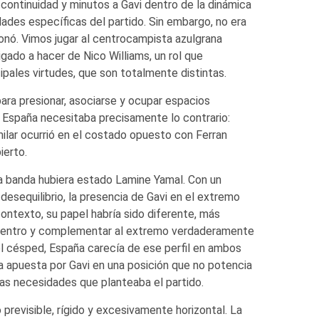
ontinuidad y minutos a Gavi dentro de la dinámica
ades específicas del partido. Sin embargo, no era
ionó. Vimos jugar al centrocampista azulgrana
gado a hacer de Nico Williams, un rol que
cipales virtudes, que son totalmente distintas.
ara presionar, asociarse y ocupar espacios
. España necesitaba precisamente lo contrario:
milar ocurrió en el costado opuesto con Ferran
ierto.
ra banda hubiera estado Lamine Yamal. Con un
esequilibrio, la presencia de Gavi en el extremo
ontexto, su papel habría sido diferente, más
r dentro y complementar al extremo verdaderamente
el césped, España carecía de ese perfil en ambos
la apuesta por Gavi en una posición que no potencia
las necesidades que planteaba el partido.
 previsible, rígido y excesivamente horizontal. La