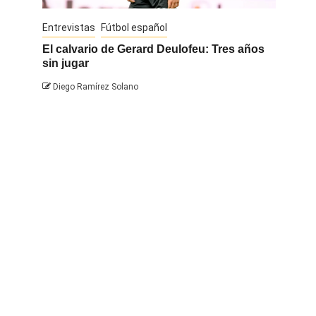
Entrevistas
Fútbol español
Entrevis
El calvario de Gerard Deulofeu: Tres años
Javi Na
sin jugar
Diego 
Diego Ramírez Solano