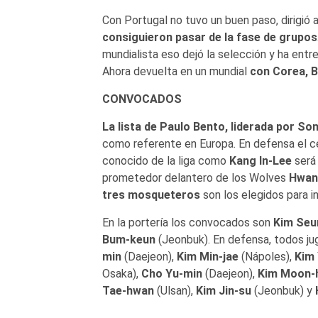
Con Portugal no tuvo un buen paso, dirigió 
consiguieron pasar de la fase de grupos
mundialista eso dejó la selección y ha ent
Ahora devuelta en un mundial
con Corea, B
CONVOCADOS
La lista de Paulo Bento, liderada por So
como referente en Europa. En defensa el c
conocido de la liga como
Kang In-Lee
será 
prometedor delantero de los Wolves
Hwan
tres mosqueteros
son los elegidos para i
En la portería los convocados son
Kim Seu
Bum-keun
(Jeonbuk). En defensa, todos ju
min
(Daejeon),
Kim Min-jae
(Nápoles),
Kim
Osaka),
Cho Yu-min
(Daejeon),
Kim Moon-
Tae-hwan
(Ulsan),
Kim Jin-su
(Jeonbuk) y