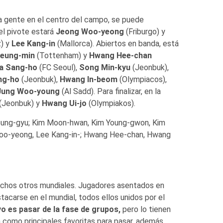
a gente en el centro del campo, se puede
el pivote estará
Jeong Woo-yeong
(Friburgo) y
) y
Lee Kang-in
(Mallorca). Abiertos en banda, está
eung-min
(Tottenham) y
Hwang Hee-chan
a Sang-ho
(FC Seoul),
Song Min-kyu
(Jeonbuk),
ng-ho
(Jeonbuk),
Hwang In-beom
(Olympiacos),
Jung Woo-young
(Al Sadd). Para finalizar, en la
(Jeonbuk) y
Hwang Ui-jo
(Olympiakos).
ung-gyu; Kim Moon-hwan, Kim Young-gwon, Kim
 Woo-yeong, Lee Kang-in-; Hwang Hee-chan, Hwang
uchos otros mundiales. Jugadores asentados en
acarse en el mundial, todos ellos unidos por el
vo es pasar de la fase de grupos,
pero lo tienen
 como principales favoritas para pasar, además