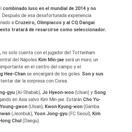
al
combinado luso en el mundial de 2014 y no
. Después de esa desafortunada experiencia
renado a
Cruzeiro, Olimpiacos y al CQ Dangai
.
ento tratará de resarcirse como seleccionador.
n
, no solo cuenta con el jugador del Tottenham
entral del Nápoles
Kim Min-jae
será un muro, un
importante en el centro del campo y el
g Hee-Chan
se encargará de los goles.
Son y sus
ntentar dar la sorpresa con Corea.
ng-gyu
(Al-Shabab),
Jo Hyeon-woo
(Ulsan) y
Song
gando en Asia salvo Kim Min-jae. Estarán
Cho Yu-
 Young-gwon
(Ulsan),
Kwon Kyung-won
(Gamba
hwan
(Jeonbuk),
Yoon Jong-gyu
(FC Seoul),
Kim
Hong Chul
(Daegu).