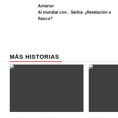
Navegación
Anterior
Al mundial con… Serbia: ¿Revelación o
de
fiasco?
entradas
MÁS HISTORIAS