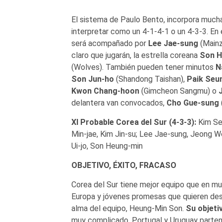
El sistema de Paulo Bento, incorpora much
interpretar como un 4-1-4-1 o un 4-3-3. En 
será acompañado por
Lee Jae-sung
(Mainz
claro que jugarán, la estrella coreana
Son H
(Wolves). También pueden tener minutos
N
Son Jun-ho
(Shandong Taishan),
Paik Seu
Kwon Chang-hoon
(Gimcheon Sangmu) o
delantera van convocados,
Cho Gue-sung
XI Probable Corea del Sur (4-3-3):
Kim Se
Min-jae, Kim Jin-su; Lee Jae-sung, Jeong
Ui-jo, Son Heung-min
OBJETIVO, ÉXITO, FRACASO
Corea del Sur tiene mejor equipo que en m
Europa y jóvenes promesas que quieren dest
alma del equipo, Heung-Min Son.
Su objeti
muy complicado, Portugal y Uruguay parten