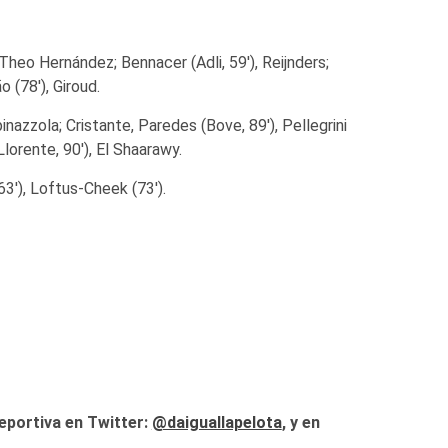
 Theo Hernández; Bennacer (Adli, 59′), Reijnders;
 (78′), Giroud.
Spinazzola; Cristante, Paredes (Bove, 89′), Pellegrini
Llorente, 90′), El Shaarawy.
 (63′), Loftus-Cheek (73′).
eportiva en Twitter:
@daiguallapelota
, y en