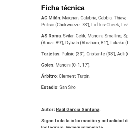
Ficha técnica
AC Milán
: Maignan; Calabria, Gabbia, Thiaw,
Pulisic (Chukwueze, 78′), Loftus-Cheek, Leão
AS Roma
: Svilar; Celik, Mancini, Smalling, 
(Aouar, 89′); Dybala (Abraham, 81′), Lukaku (
Tarjetas
: Pulisic (33′), Cristante (38′), Adli
Goles
: Mancini (0-1, 17′).
Árbitro
: Clement Turpin.
Estadio
: San Siro.
Autor:
Raúl García Santana
.
Sigan toda la información y actualidad d
Instagram:
@daiguallapelota
.