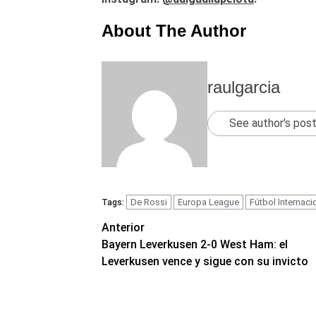
About The Author
raulgarcia
See author's pos
De Rossi
Europa League
Fútbol Internaci
Tags:
Navegación
Anterior
Bayern Leverkusen 2-0 West Ham: el
de
Leverkusen vence y sigue con su invicto
entradas