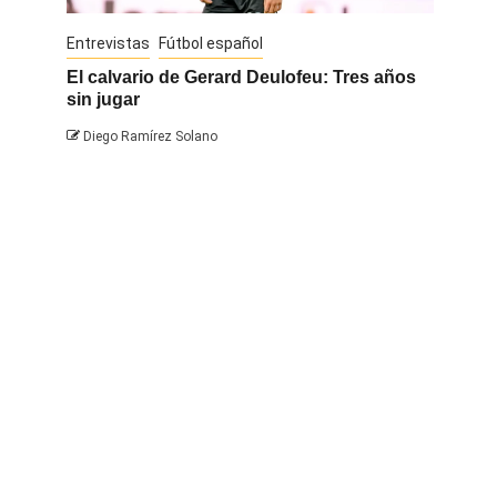
Entrevistas
Fútbol español
Entrevis
El calvario de Gerard Deulofeu: Tres años
Javi Na
sin jugar
Diego 
Diego Ramírez Solano