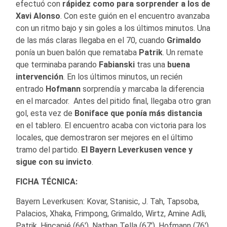
efectuó con
rápidez como para sorprender a los de
Xavi Alonso
. Con este guión en el encuentro avanzaba
con un ritmo bajo y sin goles a los últimos minutos. Una
de las más claras llegaba en el 70, cuando
Grimaldo
ponía un buen balón que remataba
Patrik
. Un remate
que terminaba parando
Fabianski
tras una
buena
intervención
. En los últimos minutos, un recién
entrado
Hofmann
sorprendía y marcaba la diferencia
en el marcador. Antes del pitido final, llegaba otro gran
gol, esta vez de
Boniface que ponía más distancia
en el tablero. El encuentro acaba con victoria para los
locales, que demostraron ser mejores en el último
tramo del partido.
El Bayern Leverkusen vence y
sigue con su invicto
.
FICHA TÉCNICA:
Bayern Leverkusen: Kovar, Stanisic, J. Tah, Tapsoba,
Palacios, Xhaka, Frimpong, Grimaldo, Wirtz, Amine Adli,
Patrik, Hincapié (66′), Nathan Tella (67′), Hofmann (76′),