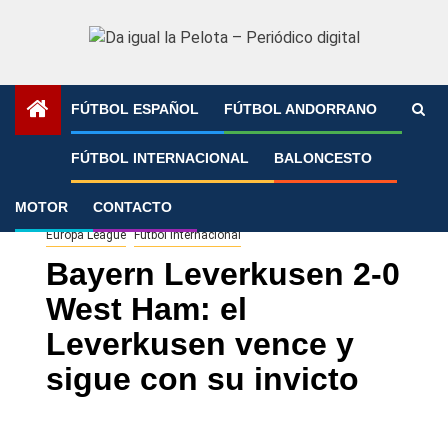
Saltar
al
contenido
FÚTBOL ESPAÑOL
FÚTBOL ANDORRANO
Portada
»
Bayern Leverkusen 2-0 West Ham: el Leverkusen
FÚTBOL INTERNACIONAL
BALONCESTO
vence y sigue con su invicto
MOTOR
CONTACTO
Europa League
Fútbol Internacional
Bayern Leverkusen 2-0
West Ham: el
Leverkusen vence y
sigue con su invicto