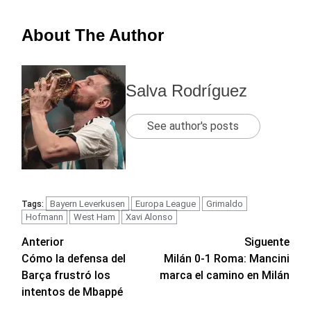
About The Author
Salva Rodríguez
See author's posts
Bayern Leverkusen
Europa League
Grimaldo
Tags:
Hofmann
West Ham
Xavi Alonso
Navegación
Anterior
Siguente
Cómo la defensa del
Milán 0-1 Roma: Mancini
de
Barça frustró los
marca el camino en Milán
entradas
intentos de Mbappé