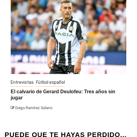
Entrevistas
Fútbol español
Entre
El calvario de Gerard Deulofeu: Tres años sin
Javi
jugar
Die
Diego Ramírez Solano
PUEDE QUE TE HAYAS PERDIDO...