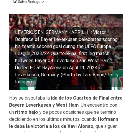
Salva Rodríguez
LEVERKUSEN, GERMANY - APRIL 11: Victor
Boniface of Bayer Leverkusen celebrates scoring
his team's second goal during the UEFA Europa
League 2023/24 Quarter-Final first leg match
between Bayer 04 Leverkusen and West Ham
United FC at BayArena on April 11, 2024 in
Leverkusen, Germany. (Photo by Lars Baron/Getty
Images)
Hoy se disputaba la
ida de los Cuartos de Final entre
Bayern Leverkusen y West Ham
. Un encuentro con
un
ritmo bajo
y de pocas ocasiones que se terminó
decidiendo en los últimos minutos, cuando
Hofmann
le daba la victoria a los de Xavi Alonso
, que siguen