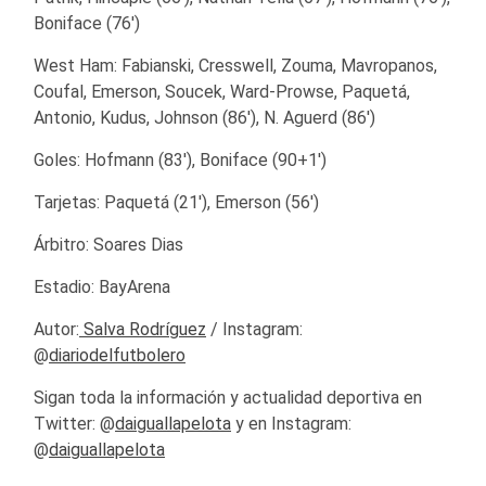
Boniface (76′)
West Ham: Fabianski, Cresswell, Zouma, Mavropanos,
Coufal, Emerson, Soucek, Ward-Prowse, Paquetá,
Antonio, Kudus, Johnson (86′), N. Aguerd (86′)
Goles: Hofmann (83′), Boniface (90+1′)
Tarjetas: Paquetá (21′), Emerson (56′)
Árbitro: Soares Dias
Estadio: BayArena
Autor:
Salva Rodríguez
/ Instagram:
@
diariodelfutbolero
Sigan toda la información y actualidad deportiva en
Twitter: @
daiguallapelota
y en Instagram:
@
daiguallapelota