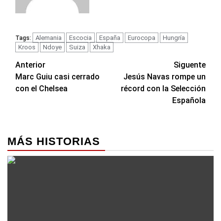
Alemania
Escocia
España
Eurocopa
Hungría
Tags:
Kroos
Ndoye
Suiza
Xhaka
Navegación
Anterior
Siguente
Marc Guiu casi cerrado
Jesús Navas rompe un
de
con el Chelsea
récord con la Selección
entradas
Española
MÁS HISTORIAS