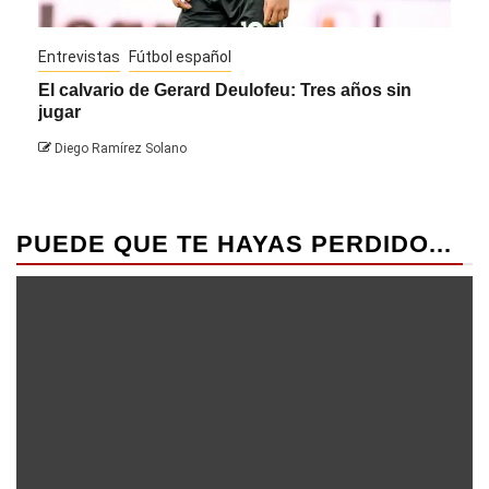
Entrevistas
Fútbol español
Entre
El calvario de Gerard Deulofeu: Tres años sin
Javi
jugar
Die
Diego Ramírez Solano
PUEDE QUE TE HAYAS PERDIDO...