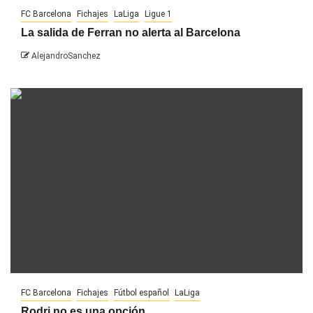
FC Barcelona
Fichajes
LaLiga
Ligue 1
La salida de Ferran no alerta al Barcelona
AlejandroSanchez
FC Barcelona
Fichajes
Fútbol español
LaLiga
Rodri no es una opción