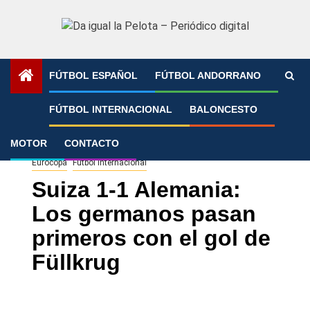
Saltar
al
contenido
FÚTBOL ESPAÑOL
FÚTBOL ANDORRANO
Portada
»
Suiza 1-1 Alemania: Los germanos pasan
FÚTBOL INTERNACIONAL
BALONCESTO
primeros con el gol de Füllkrug
MOTOR
CONTACTO
Eurocopa
Fútbol Internacional
Suiza 1-1 Alemania:
Los germanos pasan
primeros con el gol de
Füllkrug