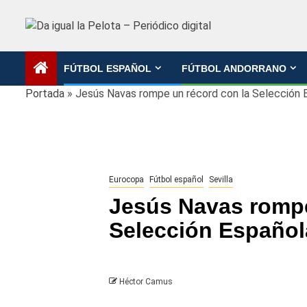
Saltar
al
contenido
FÚTBOL ESPAÑOL
FÚTBOL ANDORRANO
Portada
»
Jesús Navas rompe un récord con la Selección 
Eurocopa
Fútbol español
Sevilla
Jesús Navas rompe
Selección Español
Héctor Camus