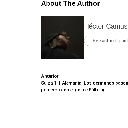
About The Author
Héctor Camus
See author's pos
Navegación
Anterior
Suiza 1-1 Alemania: Los germanos pasa
de
primeros con el gol de Füllkrug
entradas