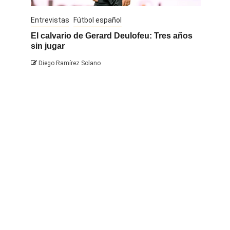
Entrevistas
Fútbol español
Entrevis
El calvario de Gerard Deulofeu: Tres años
Javi Na
sin jugar
Diego 
Diego Ramírez Solano