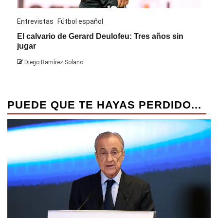
Entrevistas
Fútbol español
Entre
El calvario de Gerard Deulofeu: Tres años sin
Javi
jugar
Die
Diego Ramírez Solano
PUEDE QUE TE HAYAS PERDIDO...