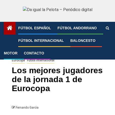
Saltar
al
contenido
FÚTBOL ESPAÑOL
FÚTBOL ANDORRANO
Portada
»
Los mejores jugadores de la jornada 1 de
FÚTBOL INTERNACIONAL
BALONCESTO
Eurocopa
MOTOR
CONTACTO
Eurocopa
Fútbol Internacional
Los mejores jugadores
de la jornada 1 de
Eurocopa
Fernando Garcia