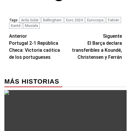
Arda Güler
Bellingham
Euro 2024
Eurocopa
Fabián
Tags:
Kanté
Musiala
Navegación
Anterior
Siguente
Portugal 2-1 República
El Barça declara
de
Checa: Victoria caótica
transferibles a Koundé,
entradas
de los portugueses
Christensen y Ferrán
MÁS HISTORIAS