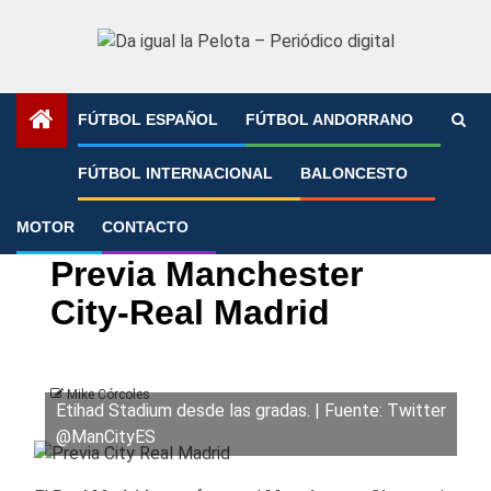
Saltar
al
contenido
FÚTBOL ESPAÑOL
FÚTBOL ANDORRANO
Portada
»
Previa Manchester City-Real Madrid
FÚTBOL INTERNACIONAL
BALONCESTO
MOTOR
CONTACTO
Champions League
Real Madrid
Previa Manchester
City-Real Madrid
Mike Córcoles
Etihad Stadium desde las gradas. | Fuente: Twitter
@ManCityES