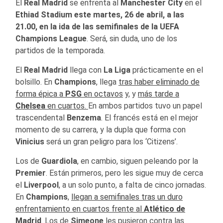
El
Real Madrid
se enfrenta al
Manchester City
en el
Ethiad Stadium este martes, 26 de abril, a las
21.00, en la ida de las semifinales de la UEFA
Champions League
. Será, sin duda, uno de los
partidos de la temporada.
El
Real Madrid
llega con
La Liga
prácticamente en el
bolsillo. En
Champions
, llega
tras haber eliminado de
forma épica a
PSG
en octavos
y, y
más tarde a
Chelsea
en cuartos.
En ambos partidos tuvo un papel
trascendental
Benzema
. El francés está en el mejor
momento de su carrera, y la dupla que forma con
Vinicius
será un gran peligro para los ‘Citizens’.
Los de
Guardiola
, en cambio, siguen peleando por la
Premier
. Están primeros, pero les sigue muy de cerca
el
Liverpool
, a un solo punto, a falta de cinco jornadas.
En
Champions
,
llegan a semifinales tras un duro
enfrentamiento en cuartos frente al
Atlético de
Madrid
.
Los de
Simeone
les pusieron contra las