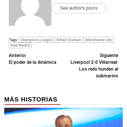
See author's posts
Champions League
Etihad Stadium
Manchester City
Tags:
Real Madrid
Navegación
Anterior
Siguente
El poder de la dinámica
Liverpool 2-0 Villarreal:
de
Los reds hunden al
entradas
submarino
MÁS HISTORIAS