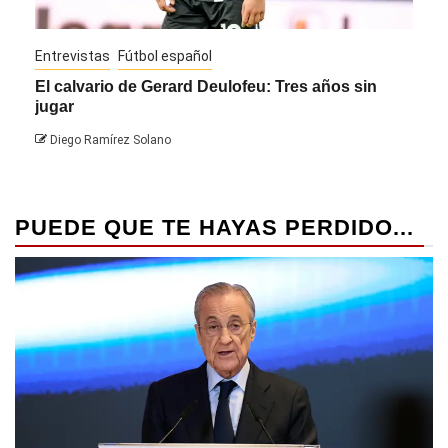
Entrevistas
Fútbol español
Entre
El calvario de Gerard Deulofeu: Tres años sin
Javi
jugar
Die
Diego Ramírez Solano
PUEDE QUE TE HAYAS PERDIDO...