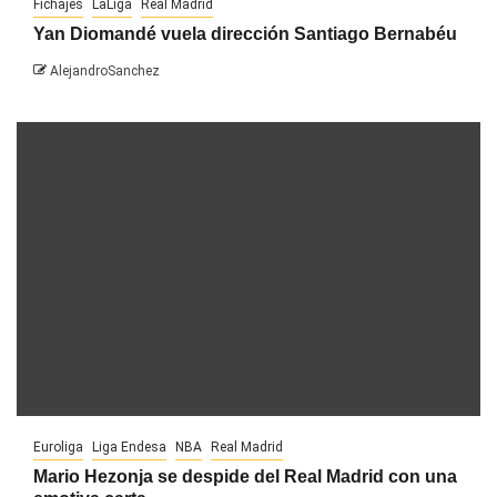
Fichajes
LaLiga
Real Madrid
Yan Diomandé vuela dirección Santiago Bernabéu
AlejandroSanchez
Euroliga
Liga Endesa
NBA
Real Madrid
Mario Hezonja se despide del Real Madrid con una