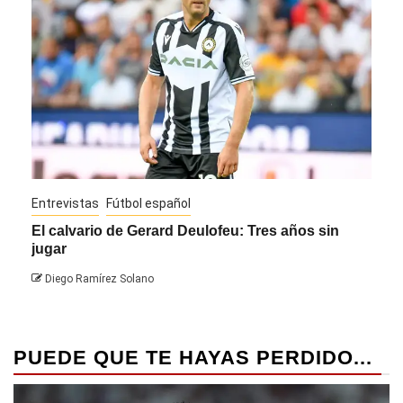
Entrevistas
Fútbol español
Entre
El calvario de Gerard Deulofeu: Tres años sin
Javi
jugar
Die
Diego Ramírez Solano
PUEDE QUE TE HAYAS PERDIDO...