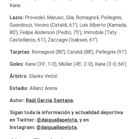
Kane.
Lazio:
Provedel; Marusic, Gila, Romagnoli, Pellegrini;
Guendouzi, Vecino (Cataldi, 61′), Luis Alberto (Kamada,
80′); Felipe Anderson (Pedro, 75′), Immobile (Taty
Castellanos, 61′), Zaccagni (Isaksen, 61′).
Tarjetas
: Romagnoli (80′), Cataldi (88′), Pellegrini (91′).
Goles
: Kane (39′, 1-0), Müller (45′, 2-0), Kane (3-0, 66′).
Árbitro
: Slavko Vinčić.
Estadio
: Allianz Arena.
Autor:
Raúl García Santana
.
Sigan toda la información y actualidad deportiva
en Twitter:
@daiguallapelota
, y en
Instagram:
@daiguallapelota
.