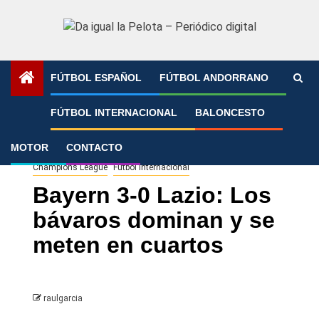
Saltar
al
contenido
FÚTBOL ESPAÑOL
FÚTBOL ANDORRANO
Portada
»
Bayern 3-0 Lazio: Los bávaros dominan y se
FÚTBOL INTERNACIONAL
BALONCESTO
meten en cuartos
MOTOR
CONTACTO
Champions League
Fútbol Internacional
Bayern 3-0 Lazio: Los
bávaros dominan y se
meten en cuartos
raulgarcia