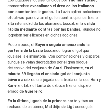
Los jugadores locales, dirigidos por
Thomas Tuchel
,
comenzaban
avasallando el área de los italianos
con constantes llegadas.
La Lazio aplicó soluciones
efectivas para evitar el gol en contra; quienes tras la
alta intensidad de los alemanes; buscaban la
salida
rápida mediante contras por las bandas,
aunque no
lograban ser eficaces en dichas acciones.
Poco a poco, el
Bayern seguía amenazando la
portería de la Lazio
buscando lograr el gol que
igualase la eliminatoria. Con combinaciones y disparos
aunque se veían degradados por el gran bloque
defensivo del conjunto de
Sarri
. Finalmente,
en el
minuto 39 llegaba el ansiado gol del conjunto
bávaro
a raíz de una jugada construida en la que
Harry
Kane
anotaba el tanto de cabeza tras un disparo
errado de
Guerreiro
.
En la última jugada de la primera parte
y tras un
rechace de un córner,
Matthijs de Ligt
conseguía