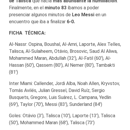
de Talisca
que hacía
más abundante la humillación
.
Finalmente, en el
minuto 83
íbamos a poder
presenciar algunos minutos de
Leo Messi
en un
encuentro que iba a finalizar
6-0.
FICHA TÉCNICA:
Al-Nassr: Ospina, Boushal, Al-Amri, Laporte, Alex Telles,
Talisca, Al-Sulaiheem, Otávio, Brosovic, Saud Al Aliwa,
Mohammed Maran, Abdullah (32′), Al-Fatil (60′), Al-
Hassan (60′), Qassem (80′), Al Nemer (80′), Tambakti
(81′)
Inter Miami: Callender, Jordi Alba, Noah Allen, Kryvstov,
Tomás Avilés, Julian Gressel, David Ruíz, Sergio
Busquets, Gregore, Luis Suárez, L. Campana, Yedlin
(69′), Taylor (70′), Messi (83′), Sunderland (84′)
Goles: Otávio (3′), Talisca (10′), Laporte (13′), Talisca
(50′), Mohammed Maran (68′), Talisca (73′)