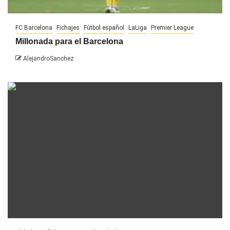
FC Barcelona
Fichajes
Fútbol español
LaLiga
Premier League
Millonada para el Barcelona
AlejandroSanchez