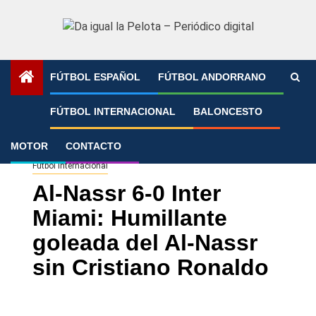
Saltar
al
contenido
FÚTBOL ESPAÑOL
FÚTBOL ANDORRANO
Portada
»
Al-Nassr 6-0 Inter Miami: Humillante goleada del
FÚTBOL INTERNACIONAL
BALONCESTO
Al-Nassr sin Cristiano Ronaldo
MOTOR
CONTACTO
Fútbol Internacional
Al-Nassr 6-0 Inter
Miami: Humillante
goleada del Al-Nassr
sin Cristiano Ronaldo