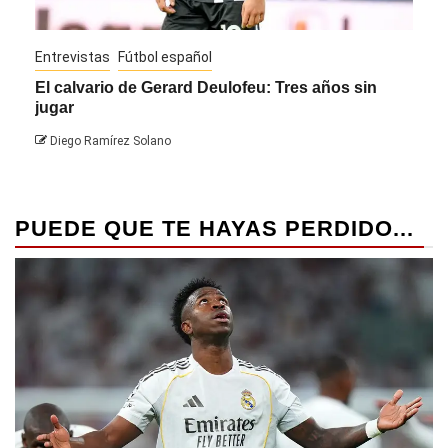
Entrevistas
Fútbol español
Entre
El calvario de Gerard Deulofeu: Tres años sin
Javi
jugar
Die
Diego Ramírez Solano
PUEDE QUE TE HAYAS PERDIDO...