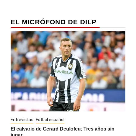
EL MICRÓFONO DE DILP
Entrevistas
Fútbol español
Entre
El calvario de Gerard Deulofeu: Tres años sin
Javi
jugar