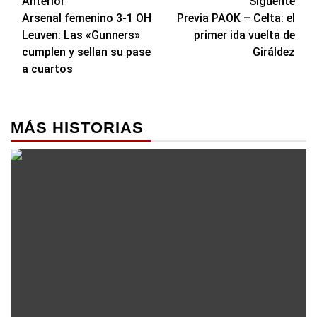
Navegación
Anterior
Siguente
Arsenal femenino 3-1 OH
Previa PAOK – Celta: el
de
Leuven: Las «Gunners»
primer ida vuelta de
entradas
cumplen y sellan su pase
Giráldez
a cuartos
MÁS HISTORIAS