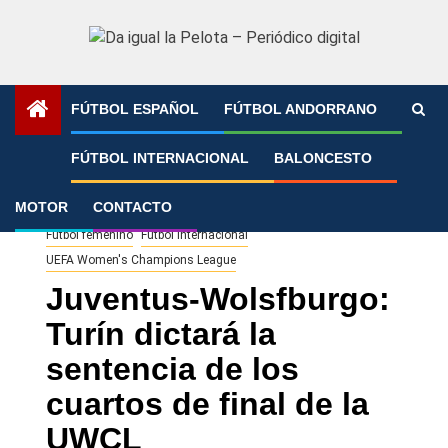
Saltar
al
contenido
FÚTBOL ESPAÑOL
FÚTBOL ANDORRANO
Portada
»
Juventus-Wolsfburgo: Turín dictará la sentencia
FÚTBOL INTERNACIONAL
BALONCESTO
de los cuartos de final de la UWCL
MOTOR
CONTACTO
Fútbol femenino
Fútbol Internacional
UEFA Women's Champions League
Juventus-Wolsfburgo:
Turín dictará la
sentencia de los
cuartos de final de la
UWCL