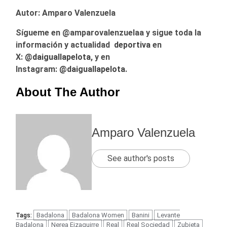
Autor: Amparo Valenzuela
Sígueme en @amparovalenzuelaa y sigue toda la
información y actualidad
deportiva
en
X:
@
daiguallapelota
, y en
Instagram:
@daiguallapelota
.
About The Author
Amparo Valenzuela
See author's posts
Badalona
Badalona Women
Banini
Levante
Tags:
Badalona
Nerea Eizaguirre
Real
Real Sociedad
Zubieta