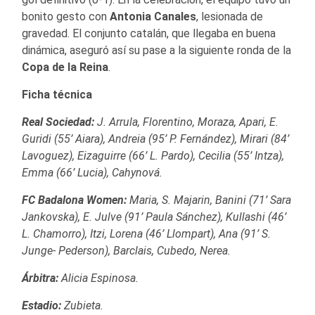
bonito gesto con
Antonia Canales
, lesionada de
gravedad.
El conjunto catalán, que llegaba en buena
dinámica, aseguró así su pase a la siguiente ronda de la
Copa de la Reina
.
Ficha técnica
Real Sociedad:
J. Arrula, Florentino, Moraza, Apari, E.
Guridi (55’ Aiara), Andreia (95’ P. Fernández), Mirari (84’
Lavoguez), Eizaguirre (66’ L. Pardo), Cecilia (55’ Intza),
Emma (66’ Lucia), Cahynová.
FC Badalona Women:
Maria, S. Majarin, Banini (71’ Sara
Jankovska), E. Julve (91’ Paula Sánchez), Kullashi (46’
L. Chamorro), Itzi, Lorena (46’ Llompart), Ana (91’ S.
Junge- Pederson), Barclais, Cubedo, Nerea.
Árbitra:
Alicia Espinosa.
Estadio:
Zubieta.