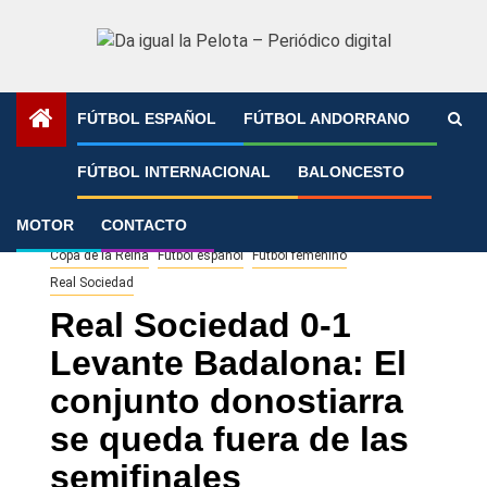
Saltar
al
contenido
FÚTBOL ESPAÑOL
FÚTBOL ANDORRANO
Portada
»
Real Sociedad 0-1 Levante Badalona: El conjunto
FÚTBOL INTERNACIONAL
BALONCESTO
donostiarra se queda fuera de las semifinales
MOTOR
CONTACTO
Copa de la Reina
Fútbol español
Fútbol femenino
Real Sociedad
Real Sociedad 0-1
Levante Badalona: El
conjunto donostiarra
se queda fuera de las
semifinales