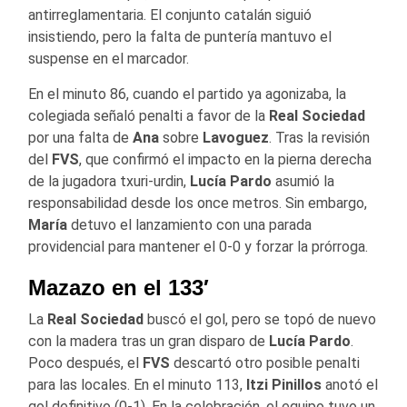
antirreglamentaria
.
El conjunto catalán siguió
insistiendo, pero la falta de puntería mantuvo el
suspense en el marcador
.
En el minuto 86, cuando el partido ya agonizaba, la
colegiada señaló
penalti a favor de la
Real Sociedad
por una falta de
Ana
sobre
Lavoguez
.
Tras la revisión
del
FVS
, que confirmó el impacto en la pierna derecha
de la jugadora txuri-urdin,
Lucía Pardo
asumió la
responsabilidad desde los once metros
.
Sin embargo,
María
detuvo el lanzamiento con una parada
providencial para mantener el 0-0 y forzar la prórroga.
Mazazo en el 133′
La
Real Sociedad
buscó el gol, pero se topó de nuevo
con la madera tras un gran disparo de
Lucía Pardo
.
Poco después, el
FVS
descartó otro posible penalti
para las locales
.
En el
minuto 113
,
Itzi Pinillos
anotó el
gol definitivo (0-1)
. En la celebración, el equipo tuvo un