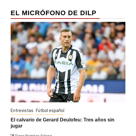
EL MICRÓFONO DE DILP
Entrevistas
Fútbol español
Entre
El calvario de Gerard Deulofeu: Tres años sin
Javi
jugar
Die
Diego Ramírez Solano