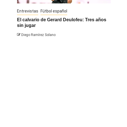
Entrevistas
Fútbol español
Entrevis
El calvario de Gerard Deulofeu: Tres años
Javi Na
sin jugar
Diego 
Diego Ramírez Solano