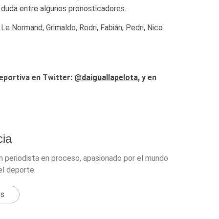
 duda entre algunos pronosticadores.
 Le Normand, Grimaldo, Rodri, Fabián, Pedri, Nico
eportiva en Twitter:
@
daiguallapelota
, y en
ia
n periodista en proceso, apasionado por el mundo
el deporte.
ts