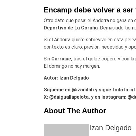
Encamp debe volver a ser 
Otro dato que pesa: el Andorra no gana en 
Deportivo de La Coruña
. Demasiado tiemp
Si el Andorra quiere sobrevivir en esta pele
contexto es claro: presión, necesidad y opo
Sin
Carrique
, tras el golpe copero y con l
El domingo no hay margen.
Autor:
Izan Delgado
Sígueme en
@izandhh
y sigue toda la in
X:
@daiguallapelota
, y en Instagram:
@da
About The Author
Izan Delgado