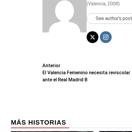
(Valencia, 2008).
See author's pos
Navegación
Anterior
El Valencia Femenino necesita reviscolar
de
ante el Real Madrid B
entradas
MÁS HISTORIAS