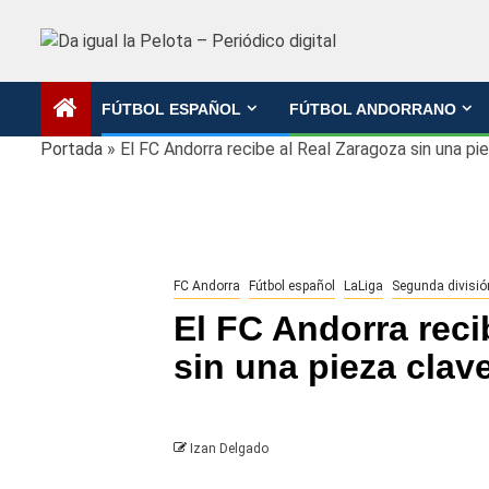
Saltar
al
contenido
FÚTBOL ESPAÑOL
FÚTBOL ANDORRANO
Portada
»
El FC Andorra recibe al Real Zaragoza sin una pi
FC Andorra
Fútbol español
LaLiga
Segunda divisió
El FC Andorra reci
sin una pieza clav
Izan Delgado