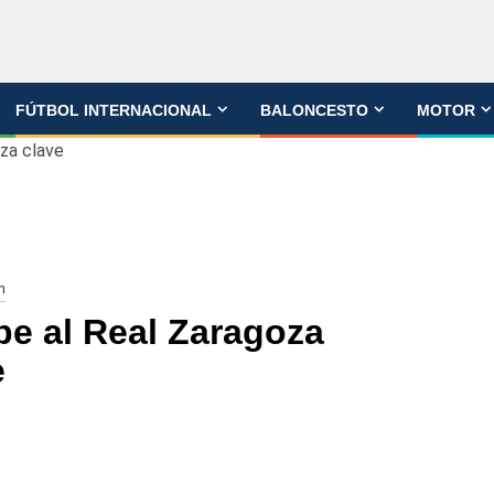
FÚTBOL INTERNACIONAL
BALONCESTO
MOTOR
eza clave
n
be al Real Zaragoza
e