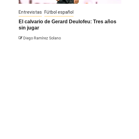
Entrevistas
Fútbol español
Entrevis
El calvario de Gerard Deulofeu: Tres años
Javi Na
sin jugar
Diego 
Diego Ramírez Solano